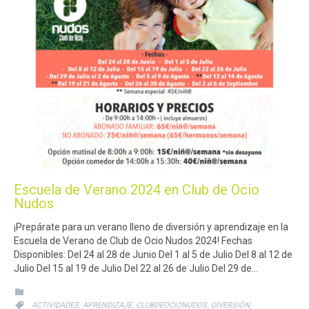
Escuela de Verano 2024 en Club de Ocio
Nudos
¡Prepárate para un verano lleno de diversión y aprendizaje en la
Escuela de Verano de Club de Ocio Nudos 2024! Fechas
Disponibles: Del 24 al 28 de Junio Del 1 al 5 de Julio Del 8 al 12 de
Julio Del 15 al 19 de Julio Del 22 al 26 de Julio Del 29 de…
CATEGORY

CATEGORY
,
,
,
,

ACTIVIDADES
APRENDIZAJE
CLUBDEOCIONUDOS
DIVERSIÓN