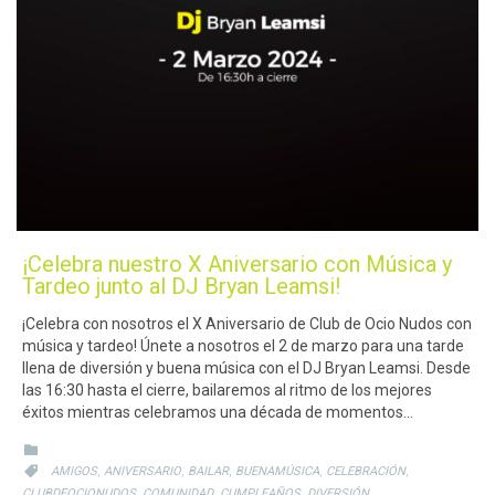
¡Celebra nuestro X Aniversario con Música y
Tardeo junto al DJ Bryan Leamsi!
¡Celebra con nosotros el X Aniversario de Club de Ocio Nudos con
música y tardeo! Únete a nosotros el 2 de marzo para una tarde
llena de diversión y buena música con el DJ Bryan Leamsi. Desde
las 16:30 hasta el cierre, bailaremos al ritmo de los mejores
éxitos mientras celebramos una década de momentos…
CATEGORY

CATEGORY
,
,
,
,
,

AMIGOS
ANIVERSARIO
BAILAR
BUENAMÚSICA
CELEBRACIÓN
,
,
,
,
CLUBDEOCIONUDOS
COMUNIDAD
CUMPLEAÑOS
DIVERSIÓN