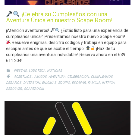
¡Celebra su Cumpleaños con una
Aventura Única en nuestro Scape Room!
¡Atención aventureros!
¿Estás listo para una experiencia de
cumpleaños única? ¡Presentamos nuestro nuevo Scape Room!
Resuelve enigmas, descifra códigos y trabaja en equipo para
escapar antes de que se acabe el tiempo.
¡Haz de tu
cumpleaños una aventura inolvidable! ¡Reserva ahora en el 639
611 204!
CATEGORY
,
,

FIESTAS
LUDOTECA
NOTICIAS
CATEGORY
,
,
,
,
,

ACERTIJOS.
AMIGOS
AVENTURA
CELEBRACIÓN
CUMPLEAÑOS
,
,
,
,
,
,
,
DESAFÍOS
DIVERSIÓN
ENIGMAS
EQUIPO
ESCAPAR
FAMILIA
INTRIGA
,
RESOLVER
SCAPEROOM