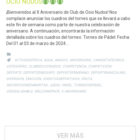
OCIO NUDOS
¡Bienvenidos al X Aniversario de Club de Ocio Nudos! Nos
complace anunciar los cuadros del torneo que se llevará a cabo
este fin de semana como parte de nuestra celebración de
aniversario. A continuación, encontrarás la información
detallada sobre los cuadros del torneo: Torneo de Pádel: Fecha:
Del 01 al 03 de marzo de 2024….
CATEGORY

CATEGORY
,
,
,
,
,

ACTIVIDADFÍSICA
AGUA
AMIGOS
ANIVERSARIO
CAMISETATÉCNICA
,
,
,
,
CATEGORÍAS
CLUBDEOCIONUDOS
COMPETENCIA
COMPETICION
,
,
,
,
DEPORTE
DEPORTEENEQUIPO
DEPORTEFEMENINO
DEPORTEMASCULINO
,
,
,
,
DIVERSIÓN
EMOCIÓN
EVENTOSDEPORTIVOS
FRUTA
,
,
,
,
INSCRIPCIONESABIERTAS
JUEGO
PADEL
TORNEODEPÁDEL
,
,
VIDASALUDABLE
WELCOMEPACK
X ANIVERSARIO
VER MÁS