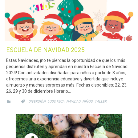
ESCUELA DE NAVIDAD 2025
Estas Navidades, ¡no te pierdas la oportunidad de que los más
pequeños disfruten y aprendan en nuestra Escuela de Navidad
2024! Con actividades diseñadas para niños a partir de 3 años,
ofrecemos una experiencia educativa y divertida que incluye
almuerzo y muchas sorpresas más. Fechas disponibles: 22, 23,
26, 29 y 30 de diciembre Horario…
CATEGORY
CATEGORY
,
,
,
,


DIVERSIÓN
LUDOTECA
NAVIDAD
NIÑOS
TALLER