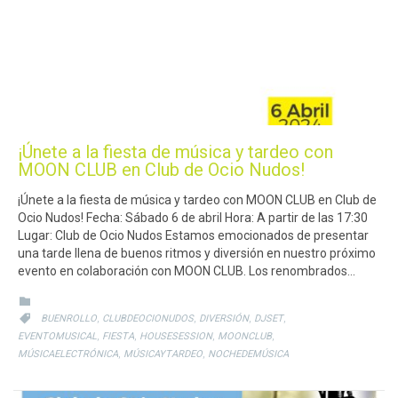
¡Únete a la fiesta de música y tardeo con
MOON CLUB en Club de Ocio Nudos!
¡Únete a la fiesta de música y tardeo con MOON CLUB en Club de
Ocio Nudos! Fecha: Sábado 6 de abril Hora: A partir de las 17:30
Lugar: Club de Ocio Nudos Estamos emocionados de presentar
una tarde llena de buenos ritmos y diversión en nuestro próximo
evento en colaboración con MOON CLUB. Los renombrados…
CATEGORY

CATEGORY
,
,
,
,

BUENROLLO
CLUBDEOCIONUDOS
DIVERSIÓN
DJSET
,
,
,
,
EVENTOMUSICAL
FIESTA
HOUSESESSION
MOONCLUB
,
,
MÚSICAELECTRÓNICA
MÚSICAYTARDEO
NOCHEDEMÚSICA