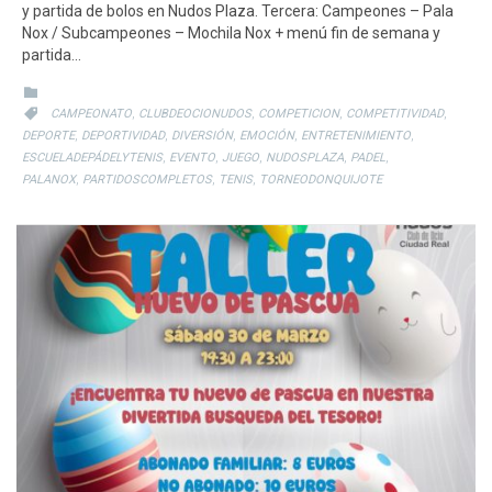
y partida de bolos en Nudos Plaza. Tercera: Campeones – Pala
Nox / Subcampeones – Mochila Nox + menú fin de semana y
partida…
CATEGORY

CATEGORY
,
,
,
,

CAMPEONATO
CLUBDEOCIONUDOS
COMPETICION
COMPETITIVIDAD
,
,
,
,
,
DEPORTE
DEPORTIVIDAD
DIVERSIÓN
EMOCIÓN
ENTRETENIMIENTO
,
,
,
,
,
ESCUELADEPÁDELYTENIS
EVENTO
JUEGO
NUDOSPLAZA
PADEL
,
,
,
PALANOX
PARTIDOSCOMPLETOS
TENIS
TORNEODONQUIJOTE