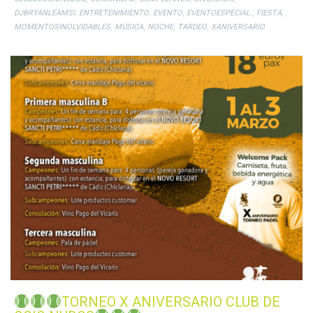
,
,
,
,
,
DJBRYANLEAMSI
ENTRETENIMIENTO
EVENTO
EVENTOESPECIAL.
FIESTA
,
,
,
,
MOMENTOSINOLVIDABLES
MÚSICA
NOCHE
TARDEO
XANIVERSARIO
TORNEO X ANIVERSARIO CLUB DE