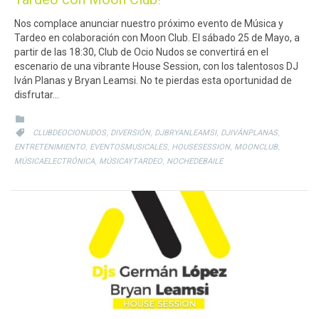
Nos complace anunciar nuestro próximo evento de Música y
Tardeo en colaboración con Moon Club. El sábado 25 de Mayo, a
partir de las 18:30, Club de Ocio Nudos se convertirá en el
escenario de una vibrante House Session, con los talentosos DJ
Iván Planas y Bryan Leamsi. No te pierdas esta oportunidad de
disfrutar…
CATEGORY

CATEGORY
,
,
,
,

CLUBDEOCIONUDOS
DIVERSIÓN
DJBRYANLEAMSI
DJIVÁNPLANAS
,
,
,
,
ENTRETENIMIENTO
EVENTOSMUSICALES
HOUSESESSION
MOONCLUB
,
,
MÚSICAELECTRÓNICA
MÚSICAYTARDEO
NOCHEDEBAILE