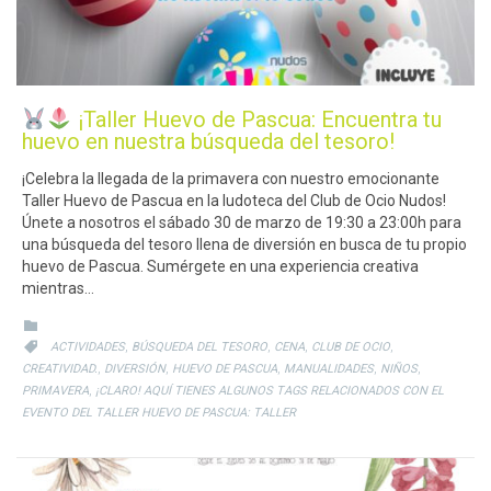
¡Taller Huevo de Pascua: Encuentra tu
huevo en nuestra búsqueda del tesoro!
¡Celebra la llegada de la primavera con nuestro emocionante
Taller Huevo de Pascua en la ludoteca del Club de Ocio Nudos!
Únete a nosotros el sábado 30 de marzo de 19:30 a 23:00h para
una búsqueda del tesoro llena de diversión en busca de tu propio
huevo de Pascua. Sumérgete en una experiencia creativa
mientras…
CATEGORY

CATEGORY
,
,
,
,

ACTIVIDADES
BÚSQUEDA DEL TESORO
CENA
CLUB DE OCIO
,
,
,
,
,
CREATIVIDAD.
DIVERSIÓN
HUEVO DE PASCUA
MANUALIDADES
NIÑOS
,
PRIMAVERA
¡CLARO! AQUÍ TIENES ALGUNOS TAGS RELACIONADOS CON EL
EVENTO DEL TALLER HUEVO DE PASCUA: TALLER