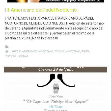
III Americano de Pádel Nocturno
¡¡ YA TENEMOS FECHA PARA EL III AMERICANO DE PÁDEL
NOCTURNO DE CLUB DE OCIO NUDOS !! III edición de este torneo
de verano. ¡¡Apúntate individualmente en la recepción o app del
club y pasa un día diferente!! ¡¡Barbacoa en el recinto de la
piscina del club!! ¡¡No te lo pierdas!!
CATEGORY

CATEGORY
,
,
,
,
,

2017
III AMERICANO NOCTURNO
NOCHE
NOCTURNO
PADEL
,
TORNEO
VERANO