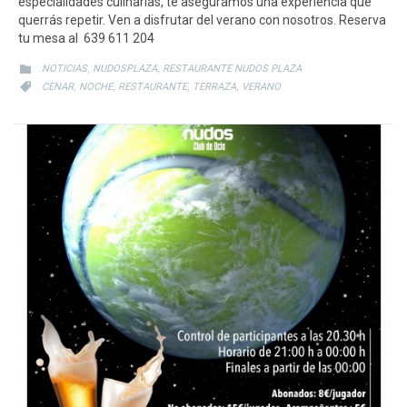
especialidades culinarias, te aseguramos una experiencia que
querrás repetir. Ven a disfrutar del verano con nosotros. Reserva
tu mesa al 639 611 204
CATEGORY
,
,

NOTICIAS
NUDOSPLAZA
RESTAURANTE NUDOS PLAZA
CATEGORY
,
,
,
,

CENAR
NOCHE
RESTAURANTE
TERRAZA
VERANO