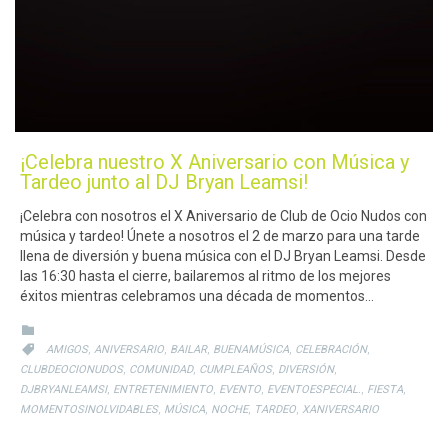
¡Celebra nuestro X Aniversario con Música y
Tardeo junto al DJ Bryan Leamsi!
¡Celebra con nosotros el X Aniversario de Club de Ocio Nudos con
música y tardeo! Únete a nosotros el 2 de marzo para una tarde
llena de diversión y buena música con el DJ Bryan Leamsi. Desde
las 16:30 hasta el cierre, bailaremos al ritmo de los mejores
éxitos mientras celebramos una década de momentos…
CATEGORY

CATEGORY
,
,
,
,
,

AMIGOS
ANIVERSARIO
BAILAR
BUENAMÚSICA
CELEBRACIÓN
,
,
,
,
CLUBDEOCIONUDOS
COMUNIDAD
CUMPLEAÑOS
DIVERSIÓN
,
,
,
,
,
DJBRYANLEAMSI
ENTRETENIMIENTO
EVENTO
EVENTOESPECIAL.
FIESTA
,
,
,
,
MOMENTOSINOLVIDABLES
MÚSICA
NOCHE
TARDEO
XANIVERSARIO