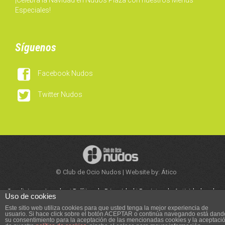
¡Celebra la Navidad en Nudos Plaza con nuestros Menús
Especiales!
Síguenos

Facebook Nudos

Twitter Nudos
© Club de Ocio Nudos | Website by: Ático
Condiciones Legales
|
Política de Privacidad
|
Registro de Actividades de
Uso de cookies
Tratamiento
|
Trabaja con Nosotros
Este sitio web utiliza cookies para que usted tenga la mejor experiencia de
usuario. Si hace click sobre el botón ACEPTAR o continúa navegando está dand
su consentimiento para la aceptación de las mencionadas cookies y la aceptaci