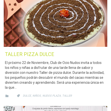
TALLER PIZZA DULCE
El próximo 22 de Noviembre, Club de Ocio Nudos invita a todos
los niños y niñas a disfrutar de una tarde llena de sabor y
diversión con nuestro Taller de pizza dulce. Durante la actividad,
los pequeños podrán descubrir el mundo del cacao mientras se
divierten creando y aprendiendo. Será una experiencia única en
la que…
CATEGORY
CATEGORY
,
,
,


DULCE
NIÑOS
NUDOS PLAZA
TALLER