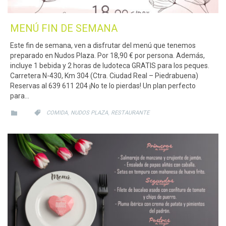
MENÚ FIN DE SEMANA
Este fin de semana, ven a disfrutar del menú que tenemos
preparado en Nudos Plaza. Por 18,90 € por persona. Además,
incluye 1 bebida y 2 horas de ludoteca GRATIS para los peques.
Carretera N-430, Km 304 (Ctra. Ciudad Real – Piedrabuena)
Reservas al 639 611 204 ¡No te lo pierdas! Un plan perfecto
para…
CATEGORY
CATEGORY
,
,


COMIDA
NUDOS PLAZA
RESTAURANTE