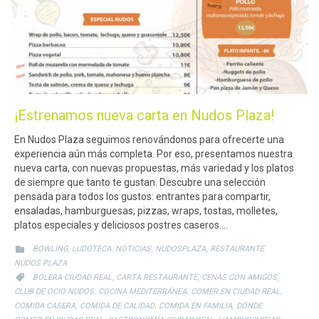
¡Estrenamos nueva carta en Nudos Plaza!
En Nudos Plaza seguimos renovándonos para ofrecerte una
experiencia aún más completa. Por eso, presentamos nuestra
nueva carta, con nuevas propuestas, más variedad y los platos
de siempre que tanto te gustan. Descubre una selección
pensada para todos los gustos: entrantes para compartir,
ensaladas, hamburguesas, pizzas, wraps, tostas, molletes,
platos especiales y deliciosos postres caseros….
CATEGORY
,
,
,
,

BOWLING
LUDOTECA
NOTICIAS
NUDOSPLAZA
RESTAURANTE
NUDOS PLAZA
CATEGORY
,
,
,

BOLERA CIUDAD REAL
CARTA RESTAURANTE
CENAS CON AMIGOS
,
,
,
CLUB DE OCIO NUDOS
COCINA MEDITERRÁNEA
COMER EN CIUDAD REAL
,
,
,
COMIDA CASERA
COMIDA DE CALIDAD
COMIDA EN FAMILIA
DÓNDE