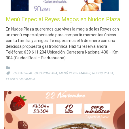
Menú Especial Reyes Magos en Nudos Plaza
En Nudos Plaza queremos que vivas la magia de los Reyes con
un menú especial pensado para compartir momentos únicos
con tu familia y amigos. Te esperamos el 6 de enero con una
deliciosa propuesta gastronómica. Haz tu reserva ahora
Teléfono: 639 611 204 Ubicación: Carretera Nacional 430 – Km
304 (Ciudad Real – Piedrabuena)….
CATEGORY

CATEGORY
,
,
,
,

CIUDAD REAL
GASTRONOMIA
MENÚ REYES MAGOS
NUDOS PLAZA
PLANES EN FAMILIA