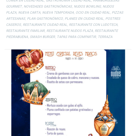
,
,
COMER EN CIUDAD REAL
GASTRONOMÍA CIUDAD REAL
HAMBURGUESAS
,
,
,
GOURMET
NOVEDADES GASTRONÓMICAS
NUDOS BOWLING
NUDOS
,
,
,
,
PLAZA
NUEVA CARTA
NUEVA TEMPORADA
OCIO EN CIUDAD REAL
PIZZAS
,
,
,
ARTESANAS
PLAN GASTRONÓMICO
PLANES EN CIUDAD REAL
POSTRES
,
,
,
CASEROS
RESTAURANTE CIUDAD REAL
RESTAURANTE CON LUDOTECA
,
,
RESTAURANTE FAMILIAR
RESTAURANTE NUDOS PLAZA
RESTAURANTE
,
,
,
PIEDRABUENA
SMASH BURGER
TAPAS PARA COMPARTIR
TERRAZA