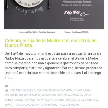
Celebra el Día de la Madre con nosotros en
Nudos Plaza
Del 1 al 4 de mayo, un menú especial para una ocasión única En
Nudos Plaza queremos ayudarte a celebrar el Día de la Madre
como se merece: con una experiencia gastronómica pensada
para compartir, disfrutar y agradecer. Por eso, hemos preparado
un menú especial que estará disponible del jueves 1 al domingo
4 de…
CATEGORY

CATEGORY
,
,

CELEBRACIÓN FAMILIAR
COMER EN CIUDAD REAL
COMIDA PARA
,
,
,
CELEBRAR
DÍA DE LA MADRE
MENÚ CON LUDOTECA
MENÚ DÍA DE LA
,
,
,
,
MADRE
MENÚ ESPECIAL
MENÚ FIN DE SEMANA
NUDOS PLAZA
PLAN CON
,
,
,
NIÑOS
PLANES EN FAMILIA
RESTAURANTE CON LUDOTECA