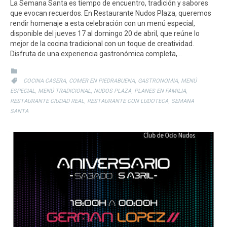
La Semana Santa es tiempo de encuentro, tradición y sabores
que evocan recuerdos. En Restaurante Nudos Plaza, queremos
rendir homenaje a esta celebración con un menú especial,
disponible del jueves 17 al domingo 20 de abril, que reúne lo
mejor de la cocina tradicional con un toque de creatividad.
Disfruta de una experiencia gastronómica completa,…
CATEGORY

CATEGORY
,
,
,

COCINA CASERA
COMER EN PIEDRABUENA
GASTRONOMIA
MENÚ
,
,
,
,
ESPECIAL
MENÚ TRADICIONAL
NUDOS PLAZA
PLANES EN FAMILIA
,
,
RESTAURANTE CIUDAD REAL
RESTAURANTE CON LUDOTECA
SEMANA
SANTA