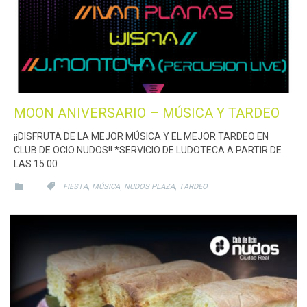
MOON ANIVERSARIO – MÚSICA Y TARDEO
¡¡DISFRUTA DE LA MEJOR MÚSICA Y EL MEJOR TARDEO EN
CLUB DE OCIO NUDOS!! *SERVICIO DE LUDOTECA A PARTIR DE
LAS 15:00
CATEGORY
CATEGORY
,
,
,


FIESTA
MÚSICA
NUDOS PLAZA
TARDEO