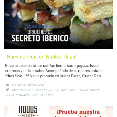
¡Nueva delicia en Nudos Plaza!
Brioche de secreto ibérico Pan tierno, carne jugosa, toque
cremoso y todo el sabor Acompañado de crujientes patatas
fritas Solo 12€ Ven a probarlo en Nudos Plaza, Ciudad Real
CATEGORY
,

NOTICIAS
NUDOSPLAZA
CATEGORY
,
,
,
,

BURGER LOVERS
CENA PERFECTA
CIUDAD REAL
FOODIE
NUDOS
,
,
PLAZA
PLANAZO
SECRETO IBÉRICO