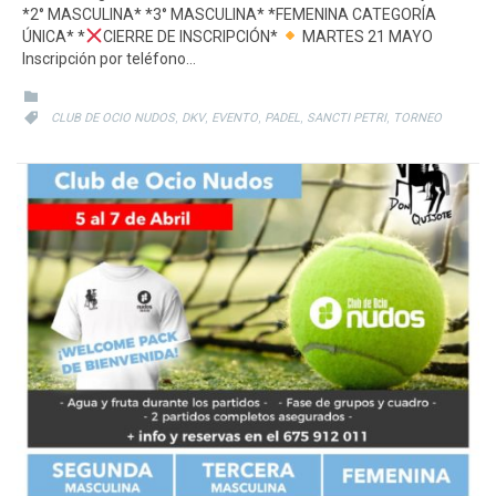
*2° MASCULINA* *3° MASCULINA* *FEMENINA CATEGORÍA
ÚNICA* *
CIERRE DE INSCRIPCIÓN*
MARTES 21 MAYO
Inscripción por teléfono…
CATEGORY

CATEGORY
,
,
,
,
,

CLUB DE OCIO NUDOS
DKV
EVENTO
PADEL
SANCTI PETRI
TORNEO