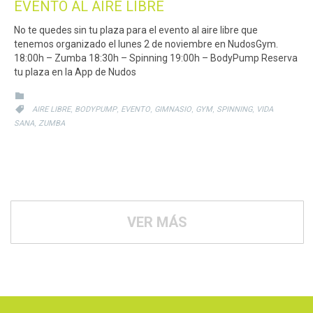
EVENTO AL AIRE LIBRE
No te quedes sin tu plaza para el evento al aire libre que
tenemos organizado el lunes 2 de noviembre en NudosGym.
18:00h – Zumba 18:30h – Spinning 19:00h – BodyPump Reserva
tu plaza en la App de Nudos
CATEGORY

CATEGORY
,
,
,
,
,
,

AIRE LIBRE
BODYPUMP
EVENTO
GIMNASIO
GYM
SPINNING
VIDA
,
SANA
ZUMBA
VER MÁS