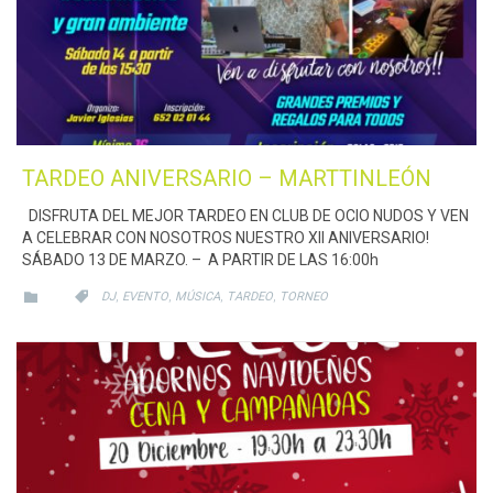
TARDEO ANIVERSARIO – MARTTINLEÓN
DISFRUTA DEL MEJOR TARDEO EN CLUB DE OCIO NUDOS Y VEN
A CELEBRAR CON NOSOTROS NUESTRO XII ANIVERSARIO!
SÁBADO 13 DE MARZO. – A PARTIR DE LAS 16:00h
CATEGORY
CATEGORY
,
,
,
,


DJ
EVENTO
MÚSICA
TARDEO
TORNEO