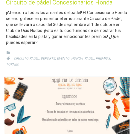
Circuito de pádel Concesionarios Honda
¡Atención a todos los amantes del pádel! El Concesionario Honda
se enorgullece en presentar el emocionante Circuito de Pádel,
que se llevará a cabo del 30 de septiembre al 1 de octubre en
Club de Ocio Nudos. ¡Esta es tu oportunidad de demostrar tus
habilidades en la pista y ganar emocionantes premios! ¿Qué
puedes esperar?…
CATEGORY

CATEGORY
,
,
,
,
,
,

CIRCUITO PADEL
DEPORTE
EVENTO
HONDA
PADEL
PREMIOS
TORNEO