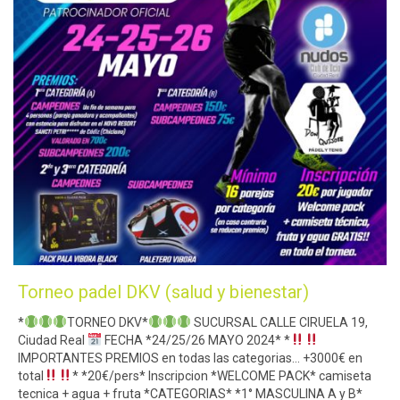
Torneo padel DKV (salud y bienestar)
*
TORNEO DKV*
SUCURSAL CALLE CIRUELA 19,
Ciudad Real
FECHA *24/25/26 MAYO 2024* *
IMPORTANTES PREMIOS en todas las categorias… +3000€ en
total
* *20€/pers* Inscripcion *WELCOME PACK* camiseta
tecnica + agua + fruta *CATEGORIAS* *1° MASCULINA A y B*