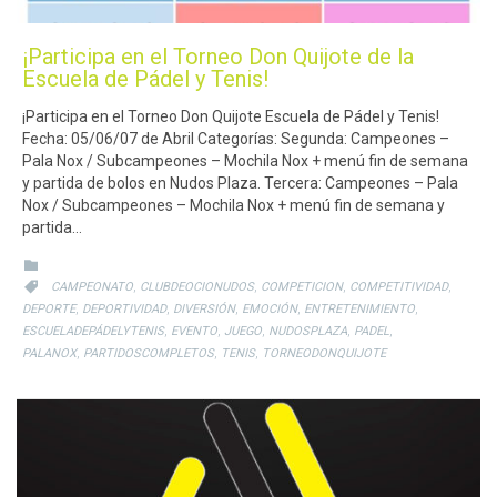
¡Participa en el Torneo Don Quijote de la
Escuela de Pádel y Tenis!
¡Participa en el Torneo Don Quijote Escuela de Pádel y Tenis!
Fecha: 05/06/07 de Abril Categorías: Segunda: Campeones –
Pala Nox / Subcampeones – Mochila Nox + menú fin de semana
y partida de bolos en Nudos Plaza. Tercera: Campeones – Pala
Nox / Subcampeones – Mochila Nox + menú fin de semana y
partida…
CATEGORY

CATEGORY
,
,
,
,

CAMPEONATO
CLUBDEOCIONUDOS
COMPETICION
COMPETITIVIDAD
,
,
,
,
,
DEPORTE
DEPORTIVIDAD
DIVERSIÓN
EMOCIÓN
ENTRETENIMIENTO
,
,
,
,
,
ESCUELADEPÁDELYTENIS
EVENTO
JUEGO
NUDOSPLAZA
PADEL
,
,
,
PALANOX
PARTIDOSCOMPLETOS
TENIS
TORNEODONQUIJOTE