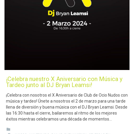
¡Celebra nuestro X Aniversario con Música y
Tardeo junto al DJ Bryan Leamsi!
¡Celebra con nosotros el X Aniversario de Club de Ocio Nudos con
música y tardeo! Únete a nosotros el 2 de marzo para una tarde
llena de diversión y buena música con el DJ Bryan Leamsi. Desde
las 16:30 hasta el cierre, bailaremos al ritmo de los mejores
éxitos mientras celebramos una década de momentos…
CATEGORY
