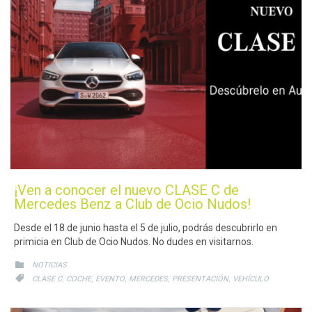
¡Ven a conocer el nuevo CLASE C de
Mercedes Benz a Club de Ocio Nudos!
Desde el 18 de junio hasta el 5 de julio, podrás descubrirlo en
primicia en Club de Ocio Nudos. No dudes en visitarnos.
CATEGORY

NOTICIAS
CATEGORY
,
,
,
,
,

CLASE C
COCHE
EVENTO
MERCEDES
PRESENTACIÓN
VEHÍCULO