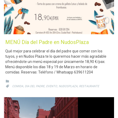
MENÚ Día del Padre en NudosPlaza
Qué mejor para celebrar el día del padre que comer con los
tuyos, y en Nudos Plaza te lo queremos hacer más agradable
ofreciéndote un menú especial por únicamente 18,90 €/pax.
Menú disponible los días 18 y 19 de Marzo en horario de
comidas. Reservas: Teléfono / Whatsapp 639611204
CATEGORY

CATEGORY
,
,
,
,

COMIDA
DIA DEL PADRE
EVENTO
NUDOSPLAZA
RESTAURANTE