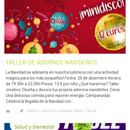
TALLER DE ADORNOS NAVIDEÑOS
La Navidad se adelanta en nuestra ludoteca con una actividad
mágica para los más pequeños! Fecha: 20 de diciembre Horario:
de 19:30h a 23:30h Precio: 12 € por niño ¿Qué haremos? Taller
creativo: Diseña y decora tus propios adornos navideños. Cena:
Una deliciosa comida para reponer energía. Campanadas:
Celebra la llegada de la Navidad con…
CATEGORY
CATEGORY
,
,
,
,


EVENTO
LUDOTECA
NAVIDAD
NIÑOS
TALLER