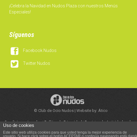
¡Celebra la Navidad en Nudos Plaza con nuestros Menús
Especiales!
Síguenos

Facebook Nudos

Twitter Nudos
© Club de Ocio Nudos | Website by: Ático
Condiciones Legales
|
Política de Privacidad
|
Registro de Actividades de
Uso de cookies
Tratamiento
|
Trabaja con Nosotros
Este sitio web utiliza cookies para que usted tenga la mejor experiencia de
usuario. Si hace click sobre el botón ACEPTAR o continúa navegando está dand