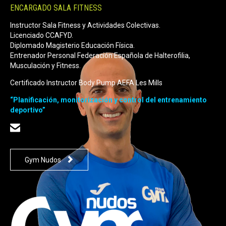
ENCARGADO SALA FITNESS
Instructor Sala Fitness y Actividades Colectivas.
Licenciado CCAFYD.
Diplomado Magisterio Educación Física.
Entrenador Personal Federación Española de Halterofilia,
Musculación y Fitness
.
Certificado Instructor Body Pump AEFA Les Mills
“Planificación, monitorización y control del entrenamiento
deportivo”


Gym Nudos