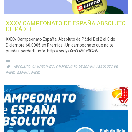
XXXV CAMPEONATO DE ESPAÑA ABSOLUTO
DE PÁDEL
XXXV Campeonato España Absoluto de Pádel Del 2 al 8 de
Diciembre 60.000€ en Premios ¡¡Un campeonato que no te
puedes perder!! +info: http://ow.ly/XmX450x9GkW
CATEGORY

CATEGORY
,
,

ABSOLUTO
CAMPEONATO
CAMPEONATO DE ESPAÑA ABSOLUTO DE
,
,
PÁDEL
ESPAÑA
PADEL