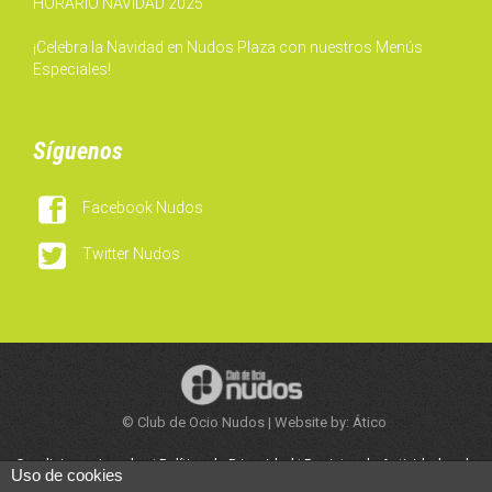
HORARIO NAVIDAD 2025
¡Celebra la Navidad en Nudos Plaza con nuestros Menús
Especiales!
Síguenos

Facebook Nudos

Twitter Nudos
© Club de Ocio Nudos | Website by: Ático
Condiciones Legales
|
Política de Privacidad
|
Registro de Actividades de
Uso de cookies
Tratamiento
|
Trabaja con Nosotros