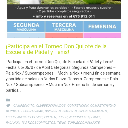
¡Participa en el Torneo Don Quijote de la
Escuela de Pádel y Tenis!
¡Participa en el Torneo Don Quijote Escuela de Pádel y Tenis!
Fecha: 05/06/07 de Abril Categorías: Segunda: Campeones –
Pala Nox / Subcampeones – Mochila Nox + menú fin de semana
y partida de bolos en Nudos Plaza. Tercera: Campeones – Pala
Nox / Subcampeones – Mochila Nox + menú fin de semana y
partida…
CATEGORY

CATEGORY
,
,
,
,

CAMPEONATO
CLUBDEOCIONUDOS
COMPETICION
COMPETITIVIDAD
,
,
,
,
,
DEPORTE
DEPORTIVIDAD
DIVERSIÓN
EMOCIÓN
ENTRETENIMIENTO
,
,
,
,
,
ESCUELADEPÁDELYTENIS
EVENTO
JUEGO
NUDOSPLAZA
PADEL
,
,
,
PALANOX
PARTIDOSCOMPLETOS
TENIS
TORNEODONQUIJOTE