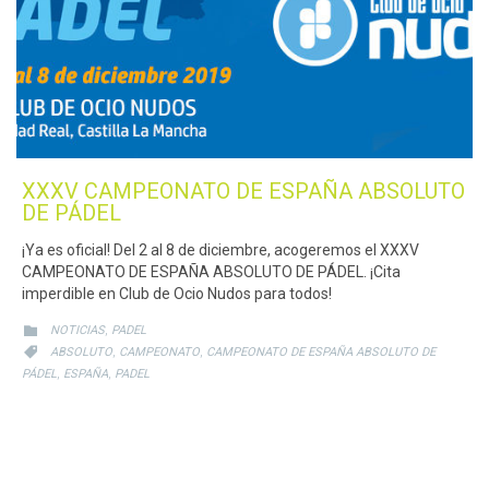
XXXV CAMPEONATO DE ESPAÑA ABSOLUTO
DE PÁDEL
¡Ya es oficial! Del 2 al 8 de diciembre, acogeremos el XXXV
CAMPEONATO DE ESPAÑA ABSOLUTO DE PÁDEL. ¡Cita
imperdible en Club de Ocio Nudos para todos!
CATEGORY
,

NOTICIAS
PADEL
CATEGORY
,
,

ABSOLUTO
CAMPEONATO
CAMPEONATO DE ESPAÑA ABSOLUTO DE
,
,
PÁDEL
ESPAÑA
PADEL