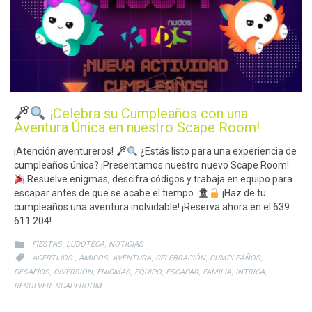
¡Celebra su Cumpleaños con una
Aventura Única en nuestro Scape Room!
¡Atención aventureros!
¿Estás listo para una experiencia de
cumpleaños única? ¡Presentamos nuestro nuevo Scape Room!
Resuelve enigmas, descifra códigos y trabaja en equipo para
escapar antes de que se acabe el tiempo.
¡Haz de tu
cumpleaños una aventura inolvidable! ¡Reserva ahora en el 639
611 204!
CATEGORY
,
,

FIESTAS
LUDOTECA
NOTICIAS
CATEGORY
,
,
,
,
,

ACERTIJOS.
AMIGOS
AVENTURA
CELEBRACIÓN
CUMPLEAÑOS
,
,
,
,
,
,
,
DESAFÍOS
DIVERSIÓN
ENIGMAS
EQUIPO
ESCAPAR
FAMILIA
INTRIGA
,
RESOLVER
SCAPEROOM