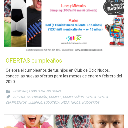
OFERTAS cumpleaños
Celebra el cumpleaños de tus hijos en Club de Ocio Nudos,
conoce las nuevas ofertas para los meses de enero y febrero del
2020.
CATEGORY
,
,

BOWLING
LUDOTECA
NOTICIAS
CATEGORY
,
,
,
,
,

BOLERA
CELEBRACIÓN
CUMPLE
CUMPLEAÑOS
FIESTA
FIESTA
,
,
,
,
,
CUMPLEAÑOS
JUMPING
LUDOTECA
NERF
NIÑOS
NUDOSKIDS