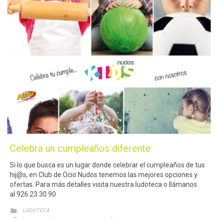
Celebra un cumpleaños diferente
Si lo que busca es un lugar donde celebrar el cumpleaños de tus
hij@s, en Club de Ocio Nudos tenemos las mejores opciones y
ofertas. Para más detalles visita nuestra ludoteca o llámanos
al 926 23 30 90
CATEGORY

LUDOTECA