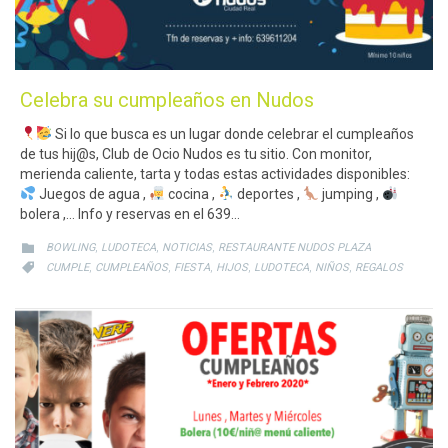
Celebra su cumpleaños en Nudos
Si lo que busca es un lugar donde celebrar el cumpleaños
de tus hij@s, Club de Ocio Nudos es tu sitio. Con monitor,
merienda caliente, tarta y todas estas actividades disponibles:
Juegos de agua ,
cocina ,
deportes ,
jumping ,
bolera ,… Info y reservas en el 639…
CATEGORY
,
,
,

BOWLING
LUDOTECA
NOTICIAS
RESTAURANTE NUDOS PLAZA
CATEGORY
,
,
,
,
,
,

CUMPLE
CUMPLEAÑOS
FIESTA
HIJOS
LUDOTECA
NIÑOS
REGALOS