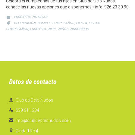
Celebra el cumpleaños de tus hijos en Club de Ocio Nudos,
conoce las nuevas opciones que disponemos +info: 926 23 30 90
CATEGORY
,

LUDOTECA
NOTICIAS
CATEGORY
,
,
,
,

CELEBRACIÓN
CUMPLE
CUMPLEAÑOS
FIESTA
FIESTA
,
,
,
,
CUMPLEAÑOS
LUDOTECA
NERF
NIÑOS
NUDOSKIDS
Datos de contacto

Club de Ocio Nudos

639 611 204

info@clubdeocionudos.com

Ciudad Real