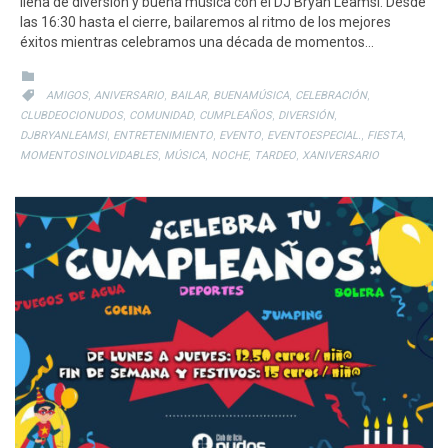
llena de diversión y buena música con el DJ Bryan Leamsi. Desde
las 16:30 hasta el cierre, bailaremos al ritmo de los mejores
éxitos mientras celebramos una década de momentos…
CATEGORY

CATEGORY
,
,
,
,
,

AMIGOS
ANIVERSARIO
BAILAR
BUENAMÚSICA
CELEBRACIÓN
,
,
,
,
CLUBDEOCIONUDOS
COMUNIDAD
CUMPLEAÑOS
DIVERSIÓN
,
,
,
,
,
DJBRYANLEAMSI
ENTRETENIMIENTO
EVENTO
EVENTOESPECIAL.
FIESTA
,
,
,
,
MOMENTOSINOLVIDABLES
MÚSICA
NOCHE
TARDEO
XANIVERSARIO