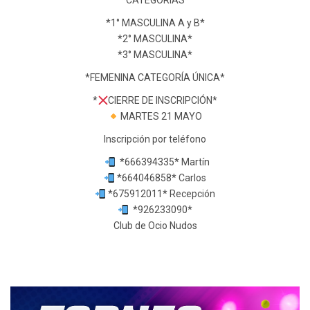
*CATEGORIAS*
*1° MASCULINA A y B*
*2° MASCULINA*
*3° MASCULINA*
*FEMENINA CATEGORÍA ÚNICA*
*
CIERRE DE INSCRIPCIÓN*
MARTES 21 MAYO
Inscripción por teléfono
*666394335* Martín
*664046858* Carlos
*675912011* Recepción
*926233090*
Club de Ocio Nudos