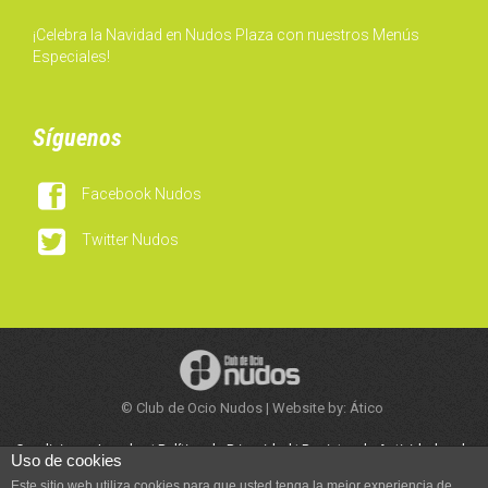
¡Celebra la Navidad en Nudos Plaza con nuestros Menús
Especiales!
Síguenos

Facebook Nudos

Twitter Nudos
© Club de Ocio Nudos | Website by: Ático
Condiciones Legales
|
Política de Privacidad
|
Registro de Actividades de
Uso de cookies
Tratamiento
|
Trabaja con Nosotros
Este sitio web utiliza cookies para que usted tenga la mejor experiencia de