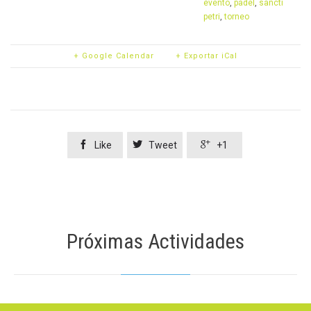
evento
,
padel
,
sancti
petri
,
torneo
+ Google Calendar
+ Exportar iCal



Like
Tweet
+1
Próximas Actividades