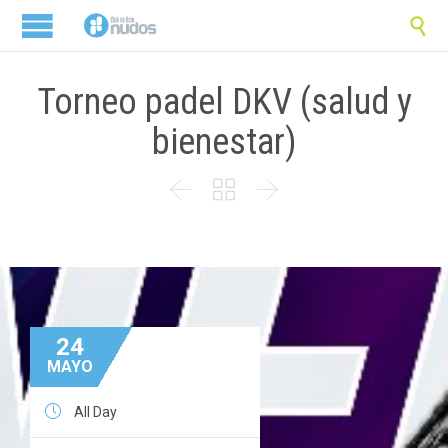

Torneo padel DKV (salud y
bienestar)



24
MAYO

All Day