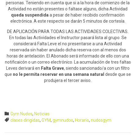
personas. Teniendo en cuenta que si a la hora de comienzo de la
Actividad no están presentes o faltase alguno, dicha Actividad
queda suspendida
a pesar de haber recibido confirmación
electrónica. A este respecto se darán 5 minutos de cortesía.
DE APLICACIÓN PARA TODAS LAS ACTIVIDADES COLECTIVAS.
En todas las Actividades el Instructor pasará lista al grupo. Se
considerará Falta Leve el no presentarse a una Actividad
reservada sin haber anulado dicha reserva con al menos dos
horas de antelación. El Abonado será informado de ello con una
notificaicón o un correo electrónico. La acumulación de tres faltas
Leves derivará en
Falta Grave
, siendo sancionado/a con un filtro
que
no le permita reservar en una semana natural
desde que se
produjera el tercer aviso.
Category

Gym Nudos
,
Noticias
Tags

clases dirigidas
,
GYM
,
gymnudos
,
Horario
,
nudosgym