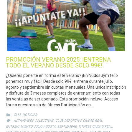
PROMOCIÓN VERANO 2025: ¡ENTRENA
TODO EL VERANO DESDE SOLO 99€!
¿Quieres ponerte en forma este verano? ¡En NudosGym te lo
ponemos muy fácil! Desde solo 99€, entrena durante julio,
agosto y septiembre sin cuotas mensuales. Una única inscripción
y disfruta de 3 meses completos de entrenamiento con todas
las ventajas de ser abonado. Esta promoción incluye: Acceso
libre a nuestra sala de fitness Participación en…
CATEGORY
,

GYM
NOTICIAS
CATEGORY
,
,

ACTIVIDADES COLECTIVAS
CLUB DEPORTIVO CIUDAD REAL
,
,
ENTRENAMIENTO JULIO AGOSTO SEPTIEMBRE
FITNESS CIUDAD REAL