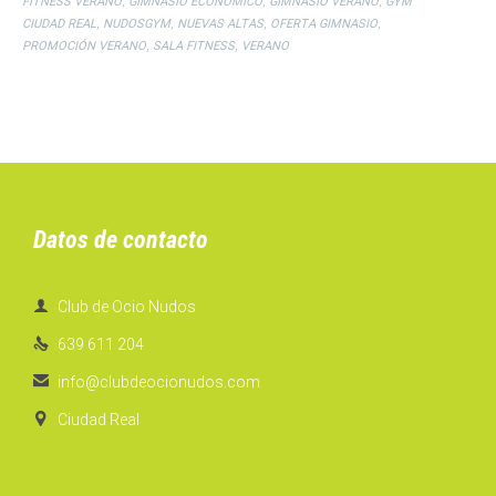
,
,
,
FITNESS VERANO
GIMNASIO ECONÓMICO
GIMNASIO VERANO
GYM
,
,
,
,
CIUDAD REAL
NUDOSGYM
NUEVAS ALTAS
OFERTA GIMNASIO
,
,
PROMOCIÓN VERANO
SALA FITNESS
VERANO
Datos de contacto

Club de Ocio Nudos

639 611 204

info@clubdeocionudos.com

Ciudad Real