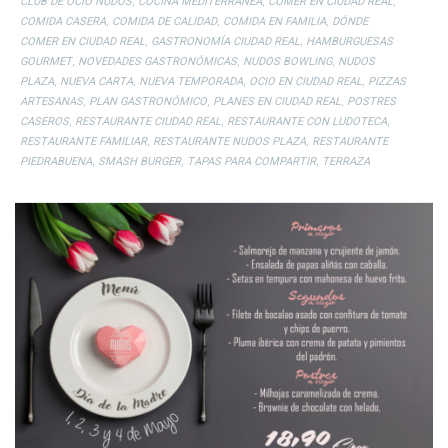
,
,
,
CLUB DE OCIO NUDOS
COCINA MEDITERRÁNEA
COMER EN CIUDAD REAL
,
,
,
COMIDA CASERA
COMIDA DE CALIDAD
COMIDA EN FAMILIA
DÓNDE
,
,
COMER EN CIUDAD REAL
GASTRONOMÍA CIUDAD REAL
HAMBURGUESAS
,
,
,
GOURMET
NOVEDADES GASTRONÓMICAS
NUDOS BOWLING
NUDOS
,
,
,
,
PLAZA
NUEVA CARTA
NUEVA TEMPORADA
OCIO EN CIUDAD REAL
PIZZAS
,
,
,
ARTESANAS
PLAN GASTRONÓMICO
PLANES EN CIUDAD REAL
POSTRES
,
,
,
CASEROS
RESTAURANTE CIUDAD REAL
RESTAURANTE CON LUDOTECA
,
,
RESTAURANTE FAMILIAR
RESTAURANTE NUDOS PLAZA
RESTAURANTE
,
,
,
PIEDRABUENA
SMASH BURGER
TAPAS PARA COMPARTIR
TERRAZA