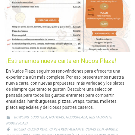
¡Estrenamos nueva carta en Nudos Plaza!
En Nudos Plaza seguimos renovándonos para ofrecerte una
experiencia aún más completa. Por eso, presentamos nuestra
nueva carta, con nuevas propuestas, más variedad y los platos
de siempre que tanto te gustan. Descubre una selección
pensada para todos los gustos: entrantes para compartir,
ensaladas, hamburguesas, pizzas, wraps, tostas, molletes,
platos especiales y deliciosos postres caseros….
CATEGORY
,
,
,
,

BOWLING
LUDOTECA
NOTICIAS
NUDOSPLAZA
RESTAURANTE
NUDOS PLAZA
CATEGORY
,
,
,

BOLERA CIUDAD REAL
CARTA RESTAURANTE
CENAS CON AMIGOS