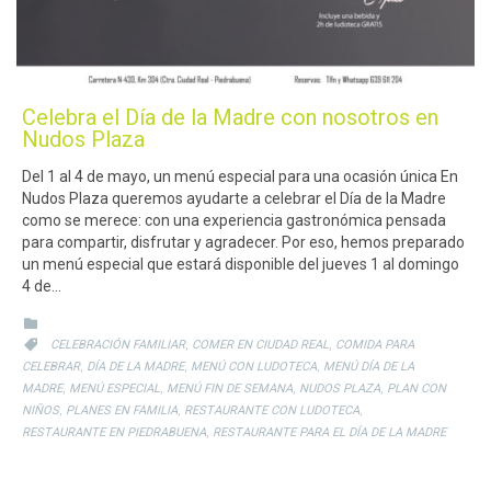
Celebra el Día de la Madre con nosotros en
Nudos Plaza
Del 1 al 4 de mayo, un menú especial para una ocasión única En
Nudos Plaza queremos ayudarte a celebrar el Día de la Madre
como se merece: con una experiencia gastronómica pensada
para compartir, disfrutar y agradecer. Por eso, hemos preparado
un menú especial que estará disponible del jueves 1 al domingo
4 de…
CATEGORY

CATEGORY
,
,

CELEBRACIÓN FAMILIAR
COMER EN CIUDAD REAL
COMIDA PARA
,
,
,
CELEBRAR
DÍA DE LA MADRE
MENÚ CON LUDOTECA
MENÚ DÍA DE LA
,
,
,
,
MADRE
MENÚ ESPECIAL
MENÚ FIN DE SEMANA
NUDOS PLAZA
PLAN CON
,
,
,
NIÑOS
PLANES EN FAMILIA
RESTAURANTE CON LUDOTECA
,
RESTAURANTE EN PIEDRABUENA
RESTAURANTE PARA EL DÍA DE LA MADRE