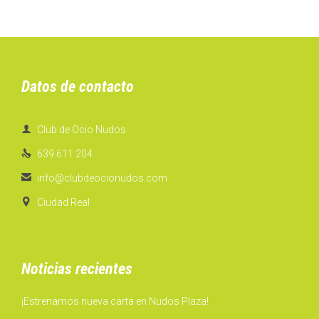
Datos de contacto

Club de Ocio Nudos

639 611 204

info@clubdeocionudos.com

Ciudad Real
Noticias recientes
¡Estrenamos nueva carta en Nudos Plaza!