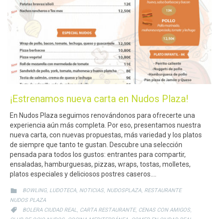
¡Estrenamos nueva carta en Nudos Plaza!
En Nudos Plaza seguimos renovándonos para ofrecerte una
experiencia aún más completa. Por eso, presentamos nuestra
nueva carta, con nuevas propuestas, más variedad y los platos
de siempre que tanto te gustan. Descubre una selección
pensada para todos los gustos: entrantes para compartir,
ensaladas, hamburguesas, pizzas, wraps, tostas, molletes,
platos especiales y deliciosos postres caseros….
CATEGORY
,
,
,
,

BOWLING
LUDOTECA
NOTICIAS
NUDOSPLAZA
RESTAURANTE
NUDOS PLAZA
CATEGORY
,
,
,

BOLERA CIUDAD REAL
CARTA RESTAURANTE
CENAS CON AMIGOS