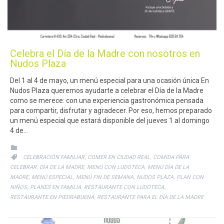
Celebra el Día de la Madre con nosotros en
Nudos Plaza
Del 1 al 4 de mayo, un menú especial para una ocasión única En
Nudos Plaza queremos ayudarte a celebrar el Día de la Madre
como se merece: con una experiencia gastronómica pensada
para compartir, disfrutar y agradecer. Por eso, hemos preparado
un menú especial que estará disponible del jueves 1 al domingo
4 de…
CATEGORY

CATEGORY
,
,

CELEBRACIÓN FAMILIAR
COMER EN CIUDAD REAL
COMIDA PARA
,
,
,
CELEBRAR
DÍA DE LA MADRE
MENÚ CON LUDOTECA
MENÚ DÍA DE LA
,
,
,
,
MADRE
MENÚ ESPECIAL
MENÚ FIN DE SEMANA
NUDOS PLAZA
PLAN CON
,
,
,
NIÑOS
PLANES EN FAMILIA
RESTAURANTE CON LUDOTECA
,
RESTAURANTE EN PIEDRABUENA
RESTAURANTE PARA EL DÍA DE LA MADRE