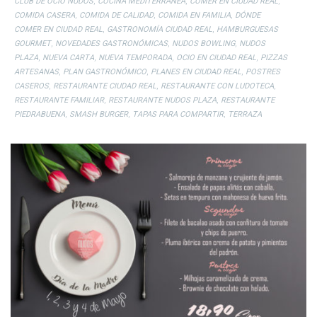
,
,
,
CLUB DE OCIO NUDOS
COCINA MEDITERRÁNEA
COMER EN CIUDAD REAL
,
,
,
COMIDA CASERA
COMIDA DE CALIDAD
COMIDA EN FAMILIA
DÓNDE
,
,
COMER EN CIUDAD REAL
GASTRONOMÍA CIUDAD REAL
HAMBURGUESAS
,
,
,
GOURMET
NOVEDADES GASTRONÓMICAS
NUDOS BOWLING
NUDOS
,
,
,
,
PLAZA
NUEVA CARTA
NUEVA TEMPORADA
OCIO EN CIUDAD REAL
PIZZAS
,
,
,
ARTESANAS
PLAN GASTRONÓMICO
PLANES EN CIUDAD REAL
POSTRES
,
,
,
CASEROS
RESTAURANTE CIUDAD REAL
RESTAURANTE CON LUDOTECA
,
,
RESTAURANTE FAMILIAR
RESTAURANTE NUDOS PLAZA
RESTAURANTE
,
,
,
PIEDRABUENA
SMASH BURGER
TAPAS PARA COMPARTIR
TERRAZA