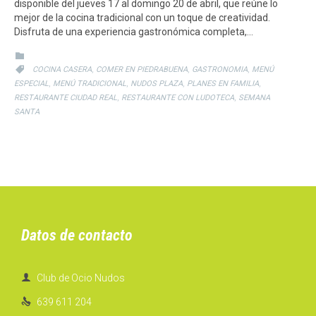
disponible del jueves 17 al domingo 20 de abril, que reúne lo
mejor de la cocina tradicional con un toque de creatividad.
Disfruta de una experiencia gastronómica completa,…
CATEGORY

CATEGORY
,
,
,

COCINA CASERA
COMER EN PIEDRABUENA
GASTRONOMIA
MENÚ
,
,
,
,
ESPECIAL
MENÚ TRADICIONAL
NUDOS PLAZA
PLANES EN FAMILIA
,
,
RESTAURANTE CIUDAD REAL
RESTAURANTE CON LUDOTECA
SEMANA
SANTA
Datos de contacto

Club de Ocio Nudos

639 611 204