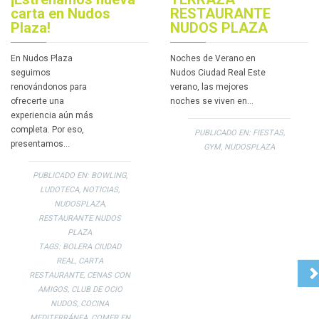
carta en Nudos
RESTAURANTE
Plaza!
NUDOS PLAZA
En Nudos Plaza
Noches de Verano en
seguimos
Nudos Ciudad Real Este
renovándonos para
verano, las mejores
ofrecerte una
noches se viven en…
experiencia aún más
completa. Por eso,
PUBLICADO EN:
FIESTAS
,
presentamos…
GYM
,
NUDOSPLAZA
PUBLICADO EN:
BOWLING
,
LUDOTECA
,
NOTICIAS
,
NUDOSPLAZA
,
RESTAURANTE NUDOS
PLAZA
TAGS:
BOLERA CIUDAD
REAL
,
CARTA
RESTAURANTE
,
CENAS CON
AMIGOS
,
CLUB DE OCIO
NUDOS
,
COCINA
MEDITERRÁNEA
,
COMER EN