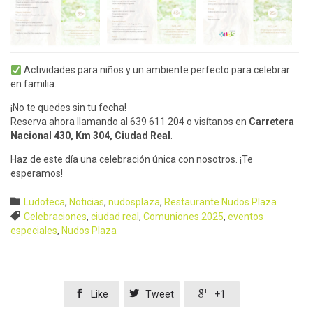
Actividades para niños y un ambiente perfecto para celebrar
en familia.
¡No te quedes sin tu fecha!
Reserva ahora llamando al 639 611 204 o visítanos en
Carretera
Nacional 430, Km 304, Ciudad Real
.
Haz de este día una celebración única con nosotros. ¡Te
esperamos!
Category

Ludoteca
,
Noticias
,
nudosplaza
,
Restaurante Nudos Plaza
Tags

Celebraciones
,
ciudad real
,
Comuniones 2025
,
eventos
especiales
,
Nudos Plaza



Like
Tweet
+1