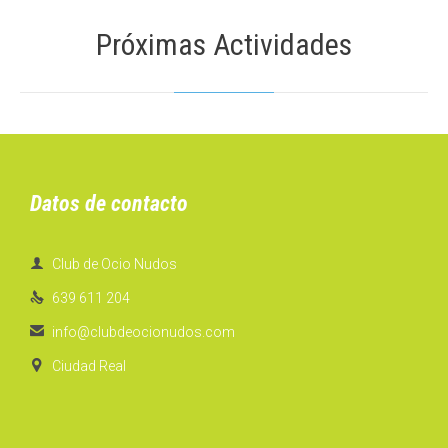
Próximas Actividades
Datos de contacto

Club de Ocio Nudos

639 611 204

info@clubdeocionudos.com

Ciudad Real