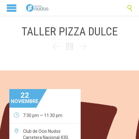

TALLER PIZZA DULCE



22
NOVIEMBRE

7:30 pm — 11:30 pm

Club de Ocio Nudos
Carretera Nacional 430,