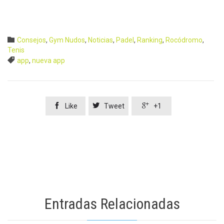
Category

Consejos
,
Gym Nudos
,
Noticias
,
Padel
,
Ranking
,
Rocódromo
,
Tenis
Tags

app
,
nueva app



Like
Tweet
+1
Entradas Relacionadas