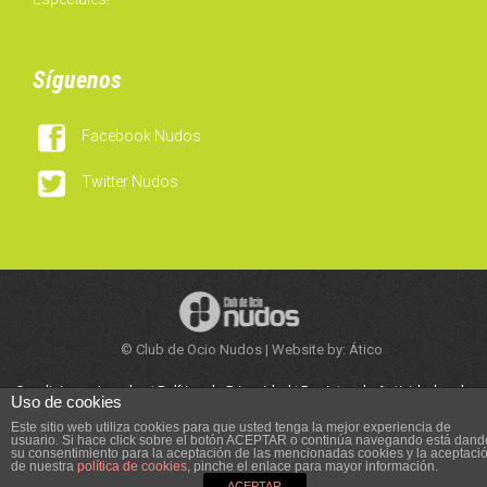
Síguenos

Facebook Nudos

Twitter Nudos
© Club de Ocio Nudos | Website by: Ático
Condiciones Legales
|
Política de Privacidad
|
Registro de Actividades de
Uso de cookies
Tratamiento
|
Trabaja con Nosotros
Este sitio web utiliza cookies para que usted tenga la mejor experiencia de
usuario. Si hace click sobre el botón ACEPTAR o continúa navegando está dand
su consentimiento para la aceptación de las mencionadas cookies y la aceptaci




de nuestra
política de cookies
, pinche el enlace para mayor información.
Síguenos:
ACEPTAR