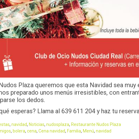
Nudos Plaza queremos que esta Navidad sea muy esp
os preparado unos menús irresistibles, con entran
parse los dedos.
qué esperas? Llama al 639 611 204 y haz tu reserva.
ategory
iestas
,
navidad
,
Noticias
,
nudosplaza
,
Restaurante Nudos Plaza
ags
migos
,
bolera
,
cena
,
Cena navidad
,
Familia
,
Menú
,
navidad