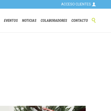

ACCESO CLIENTES
Skip

EVENTOS
NOTICIAS
COLABORADORES
CONTACTO
to
content