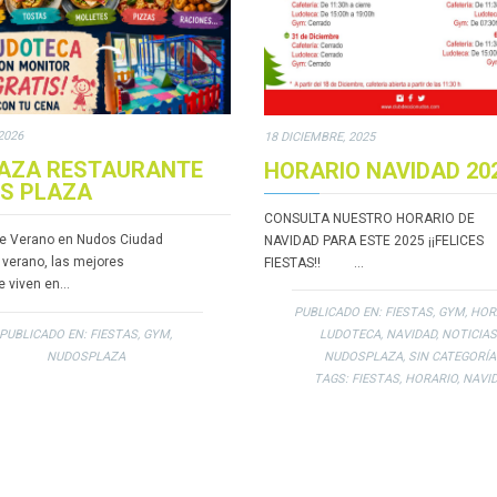
2026
18 DICIEMBRE, 2025
AZA RESTAURANTE
HORARIO NAVIDAD 20
S PLAZA
CONSULTA NUESTRO HORARIO DE
e Verano en Nudos Ciudad
NAVIDAD PARA ESTE 2025 ¡¡FELICES
 verano, las mejores
FIESTAS!! …
e viven en…
PUBLICADO EN:
FIESTAS
,
GYM
,
HOR
PUBLICADO EN:
FIESTAS
,
GYM
,
LUDOTECA
,
NAVIDAD
,
NOTICIAS
NUDOSPLAZA
NUDOSPLAZA
,
SIN CATEGORÍA
TAGS:
FIESTAS
,
HORARIO
,
NAVI