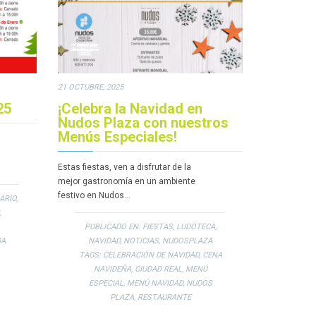
21 OCTUBRE, 2025
20 AGOSTO, 2
25
¡Celebra la Navidad en
¡¡VENT
Nudos Plaza con nuestros
NOSOTR
Menús Especiales!
¿Quieres pon
Estas fiestas, ven a disfrutar de la
verano? ¡En 
mejor gastronomía en un ambiente
ponemos muy 
festivo en Nudos…
ARIO
,
,
PUBL
PUBLICADO EN:
FIESTAS
,
LUDOTECA
,
DA
NAVIDAD
,
NOTICIAS
,
NUDOSPLAZA
TAGS:
CELEBRACIÓN DE NAVIDAD
,
CENA
NAVIDEÑA
,
CIUDAD REAL
,
MENÚ
ESPECIAL
,
MENÚ NAVIDAD
,
NUDOS
PLAZA
,
RESTAURANTE