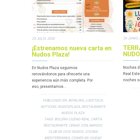
26 JUNIO, 
23 JULIO, 2026
TERR
¡Estrenamos nueva carta en
NUDO
Nudos Plaza!
Noches d
En Nudos Plaza seguimos
Real Este
renovándonos para ofrecerte una
noches s
experiencia aún más completa. Por
eso, presentamos…
PUBLICADO EN:
BOWLING
,
LUDOTECA
,
NOTICIAS
,
NUDOSPLAZA
,
RESTAURANTE
NUDOS PLAZA
TAGS:
BOLERA CIUDAD REAL
,
CARTA
RESTAURANTE
,
CENAS CON AMIGOS
,
CLUB DE OCIO NUDOS
,
COCINA
MEDITERRÁNEA
,
COMER EN CIUDAD