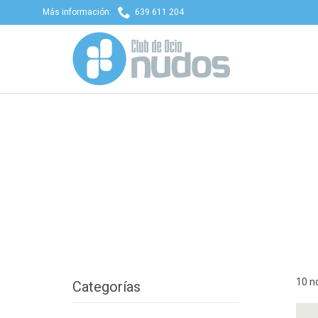

Más información:
639 611 204
10 n
Categorías