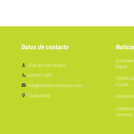
Datos de contacto
Noticia
¡Estrena

Club de Ocio Nudos
Plaza!

639 611 204
TERRAZA
PLAZA

info@clubdeocionudos.com

Ciudad Real
HORARIO
¡Celebra 
nuestros