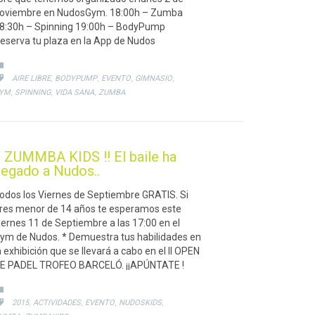
oviembre en NudosGym. 18:00h – Zumba
8:30h – Spinning 19:00h – BodyPump
eserva tu plaza en la App de Nudos
CATEGORY

CATEGORY
,
,
,
,

AIRE LIBRE
BODYPUMP
EVENTO
GIMNASIO
,
,
,
YM
SPINNING
VIDA SANA
ZUMBA
¡ ZUMMBA KIDS !! El baile ha
legado a Nudos..
odos los Viernes de Septiembre GRATIS. Si
res menor de 14 años te esperamos este
iernes 11 de Septiembre a las 17:00 en el
ym de Nudos. * Demuestra tus habilidades en
a exhibición que se llevará a cabo en el II OPEN
E PADEL TROFEO BARCELÓ. ¡¡APÚNTATE !
CATEGORY

CATEGORY
,
,
,
,

2015
ACTIVIDADES
EVENTO
NUDOSKIDS