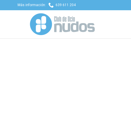

Más información:
639 611 204