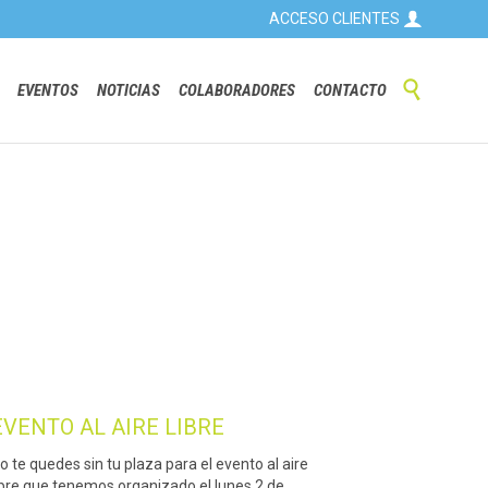

ACCESO CLIENTES
Skip

EVENTOS
NOTICIAS
COLABORADORES
CONTACTO
to
content
EVENTO AL AIRE LIBRE
o te quedes sin tu plaza para el evento al aire
ibre que tenemos organizado el lunes 2 de