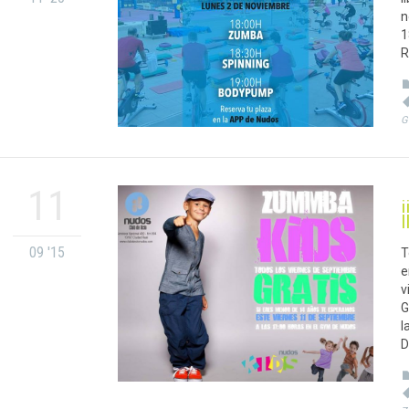
n
1
R
G
11
¡
l
09 '15
T
e
v
G
l
D