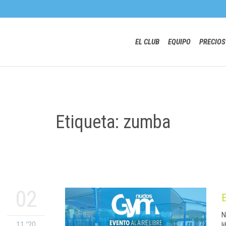
EL CLUB
EQUIPO
PRECIOS
Etiqueta: zumba
02
N
11 '20
l