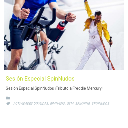
Sesión Especial SpinNudos
Sesión Especial SpinNudos ¡Tributo a Freddie Mercury!
CATEGORY

CATEGORY
,
,
,
,

ACTIVIDADES DIRIGIDAS
GIMNASIO
GYM
SPINNING
SPINNUDOS