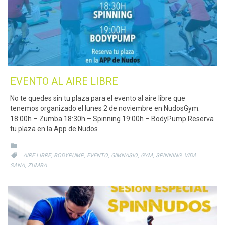
EVENTO AL AIRE LIBRE
No te quedes sin tu plaza para el evento al aire libre que
tenemos organizado el lunes 2 de noviembre en NudosGym.
18:00h – Zumba 18:30h – Spinning 19:00h – BodyPump Reserva
tu plaza en la App de Nudos
CATEGORY

CATEGORY
,
,
,
,
,
,

AIRE LIBRE
BODYPUMP
EVENTO
GIMNASIO
GYM
SPINNING
VIDA
,
SANA
ZUMBA