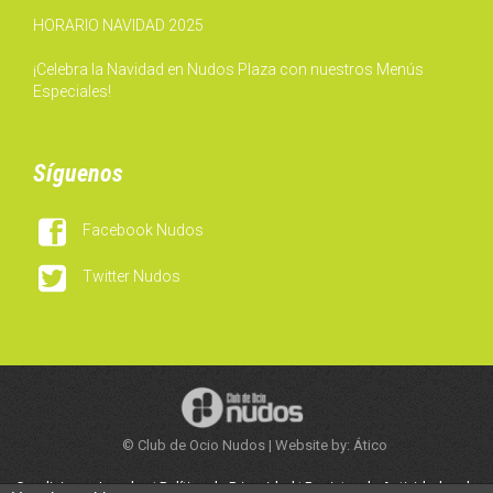
HORARIO NAVIDAD 2025
¡Celebra la Navidad en Nudos Plaza con nuestros Menús
Especiales!
Síguenos

Facebook Nudos

Twitter Nudos
© Club de Ocio Nudos | Website by: Ático
Condiciones Legales
|
Política de Privacidad
|
Registro de Actividades de