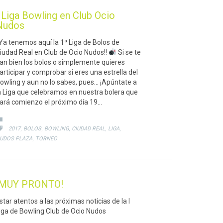
 Liga Bowling en Club Ocio
Nudos
¡Ya tenemos aquí la 1ª Liga de Bolos de
iudad Real en Club de Ocio Nudos!!
Si se te
an bien los bolos o simplemente quieres
articipar y comprobar si eres una estrella del
owling y aun no lo sabes, pues… ¡Apúntate a
a Liga que celebramos en nuestra bolera que
ará comienzo el próximo día 19…
CATEGORY

CATEGORY
,
,
,
,
,

2017
BOLOS
BOWLING
CIUDAD REAL
LIGA
,
UDOS PLAZA
TORNEO
¡MUY PRONTO!
star atentos a las próximas noticias de la I
iga de Bowling Club de Ocio Nudos