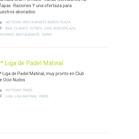
Tapas -Raciones Y una ofertaza para
uestros abonados:
CATEGORY
,

NOTICIAS
RESTAURANTE NUDOS PLAZA
CATEGORY
,
,
,
,
,

BAR
CLASICO
FUTBOL
LIGA
NUDOSPLAZA
,
,
ACIONES
RESTAURANTE
TAPAS
ª Liga de Padel Matinal
ª Liga de Padel Matinal, muy pronto en Club
e Ocio Nudos
CATEGORY
,

NOTICIAS
PADEL
CATEGORY
,
,

LIGA
LIGA MATINAL
PADEL