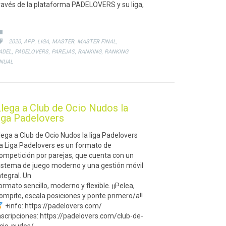
ravés de la plataforma PADELOVERS y su liga,
CATEGORY

CATEGORY
,
,
,
,
,

2020
APP
LIGA
MASTER
MASTER FINAL
,
,
,
,
ADEL
PADELOVERS
PAREJAS
RANKING
RANKING
NUAL
Llega a Club de Ocio Nudos la
liga Padelovers
lega a Club de Ocio Nudos la liga Padelovers
a Liga Padelovers es un formato de
ompetición por parejas, que cuenta con un
istema de juego moderno y una gestión móvil
ntegral. Un
ormato sencillo, moderno y flexible. ¡¡Pelea,
ompite, escala posiciones y ponte primero/a!!
+info: https://padelovers.com/
nscripciones: https://padelovers.com/club-de-