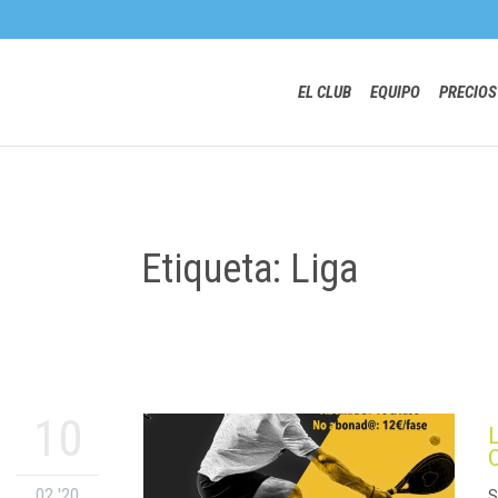
EL CLUB
EQUIPO
PRECIOS
Etiqueta: Liga
10
02 '20
S