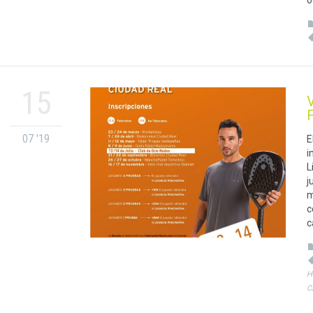
o
15
V
07 '19
E
i
L
j
m
c
c
H
C