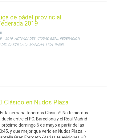
iga de pádel provincial
Federada 2019
CATEGORY

CATEGORY
,
,
,

2019
ACTIVIDADES
CIUDAD REAL
FEDERACIÓN
,
,
ADEL CASTILLA LA MANCHA
LIGA
PADEL
El Clásico en Nudos Plaza
¡¡Esta semana tenemos Clásico!!! No te pierdas
l duelo entre el F.C. Barcelona y el Real Madrid
l próximo domingo 6 de mayo a partir de las
0:45, y que mejor que verlo en Nudos Plaza. -
antalla Gran Formato -Varias televisiones HD