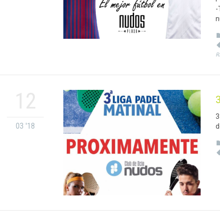
-
n
R
12
3
3
03 '18
d