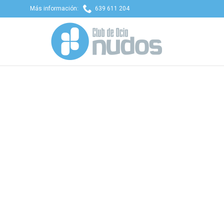

Más información:
639 611 204