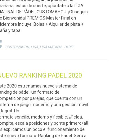
añana, estás de suerte, apúntate a la LIGA
ATINAL DE PÁDEL CUSTOMAHOU. ¡Obsequio
e Bienvenida! PREMIOS Master Final en
iciembre Incluye: Bolas + Alquiler de pista +
aña y tapa
CATEGORY

CATEGORY
,
,
,

CUSTOMAHOU
LIGA
LIGA MATINAL
PADEL
NUEVO RANKING PADEL 2020
ste 2020 estrenamos nuevo sistema de
anking de pádel, un formato de
ompetición por parejas, que cuenta con un
istema de juego moderno y una gestión móvil
ntegral. Un
ormato sencillo, moderno y flexible. ¡¡Pelea,
ompite, escala posiciones y ponte primero/a!!
s explicamos un poco el funcionamiento de
ste nuevo formato. Ranking de Pádel: Será a