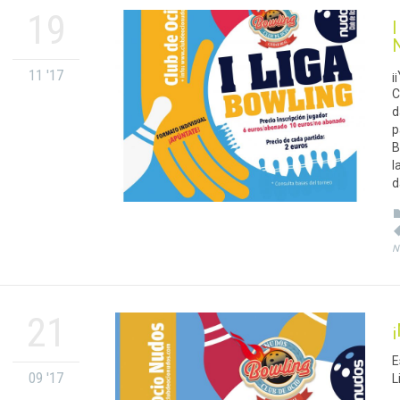
19
I
11 '17
¡
C
d
p
B
l
d
N
21
E
09 '17
L