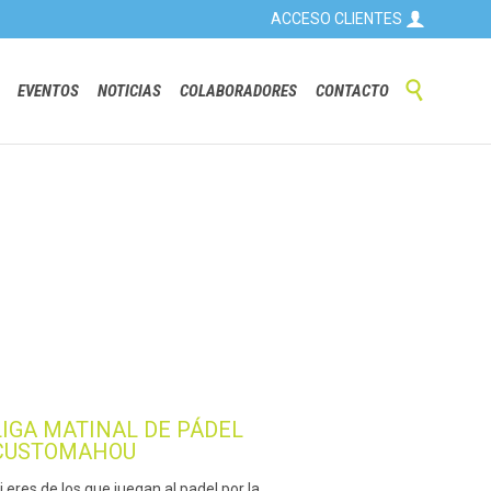

ACCESO CLIENTES
Skip

EVENTOS
NOTICIAS
COLABORADORES
CONTACTO
to
content
LIGA MATINAL DE PÁDEL
CUSTOMAHOU
i eres de los que juegan al padel por la