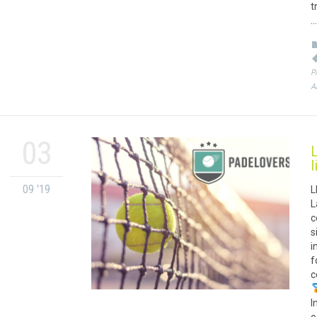
t
…
P
A
03
09 '19
L
L
c
s
i
f
c
I