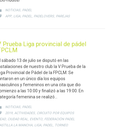
cio-nudos/
CATEGORY
,

NOTICIAS
PADEL
CATEGORY
,
,
,
,

APP
LIGA
PADEL
PADELOVERS
PAREJAS
 Prueba Liga provincial de pádel
FPCLM
l sábado 13 de julio se disputó en las
nstalaciones de nuestro club la V Prueba de la
iga Provincial de Pádel de la FPCLM. Se
untaron en un único día los equipos
asculinos y femeninos en una cita que dio
omienzo a las 10:00 y finalizó a las 19:00. En
ategoría femenina se realizó…
CATEGORY
,

NOTICIAS
PADEL
CATEGORY
,
,

2019
ACTIVIDADES
CIRCUITO POR EQUIPOS
,
,
,
EAD
CIUDAD REAL
EVENTO
FEDERACIÓN PADEL
,
,
,
ASTILLA LA MANCHA
LIGA
PADEL
TORNEO