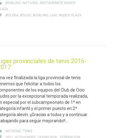
CATEGORY
,
,

BOWLING
NOTICIAS
RESTAURANTE NUDOS
LAZA
CATEGORY
,
,
,
,

BOLERA
BOLOS
BOWLING
LIGA
NUDOS PLAZA
igas provinciales de tenis 2016-
2017
na vez finalizada la liga provincial de tenis
enemos que felicitar a todos los
omponentes de los equipos del Club de Ocio
udos por la excepcional temporada realizada,
n especial por el subcampeonato de 1ª en
ategoría infantil y el primer puesto en 2ª
ategoría alevín. ¡¡Gracias a todos y a continuar
rabajando para seguir mejorando!!…
CATEGORY
,

NOTICIAS
TENIS
CATEGORY
,
,
,
,

2017
ACTIVIDADES
CIUDAD REAL
FEDERACIÓN