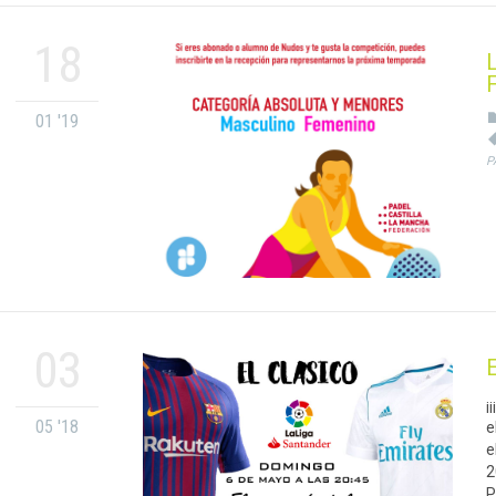
18
L
01 '19
P
03
¡
05 '18
e
e
2
P