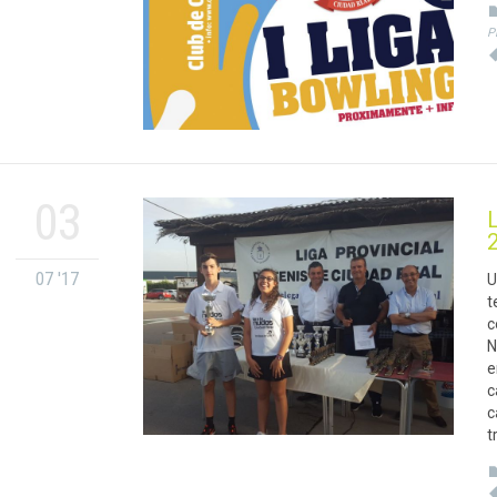
P
03
L
07 '17
U
t
c
N
e
c
c
t