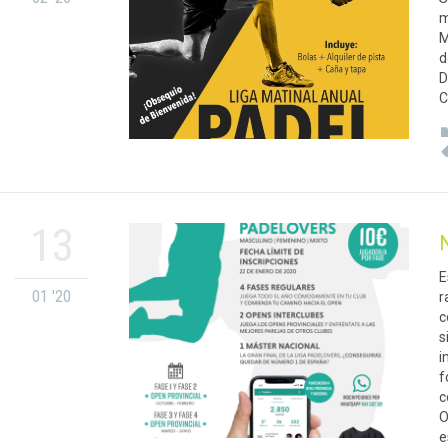
m
M
d
D
C
13
E
01 '20
r
c
s
i
f
c
O
e