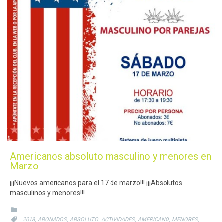
Americanos absoluto masculino y menores en
Marzo
¡¡¡Nuevos americanos para el 17 de marzo!!! ¡¡¡Absolutos
masculinos y menores!!!
CATEGORY

CATEGORY
,
,
,
,
,
,

2018
ABONADOS
ABSOLUTO
ACTIVIDADES
AMERICANO
MENORES