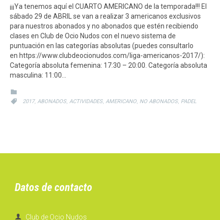
¡¡¡Ya tenemos aquí el CUARTO AMERICANO de la temporada!!! El
sábado 29 de ABRIL se van a realizar 3 americanos exclusivos
para nuestros abonados y no abonados que estén recibiendo
clases en Club de Ocio Nudos con el nuevo sistema de
puntuación en las categorías absolutas (puedes consultarlo
en https://www.clubdeocionudos.com/liga-americanos-2017/):
Categoría absoluta femenina: 17:30 – 20:00. Categoría absoluta
masculina: 11:00…
CATEGORY

CATEGORY
,
,
,
,
,

2017
ABONADOS
ACTIVIDADES
AMERICANO
NO ABONADOS
PADEL
Datos de contacto

Club de Ocio Nudos