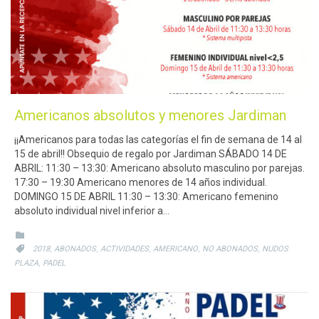
Americanos absolutos y menores Jardiman
¡¡Americanos para todas las categorías el fin de semana de 14 al
15 de abril!! Obsequio de regalo por Jardiman SÁBADO 14 DE
ABRIL: 11:30 – 13:30: Americano absoluto masculino por parejas.
17:30 – 19:30 Americano menores de 14 años individual.
DOMINGO 15 DE ABRIL 11:30 – 13:30: Americano femenino
absoluto individual nivel inferior a…
CATEGORY

CATEGORY
,
,
,
,
,

2018
ABONADOS
ACTIVIDADES
AMERICANO
NO ABONADOS
NUDOS
,
PLAZA
PADEL