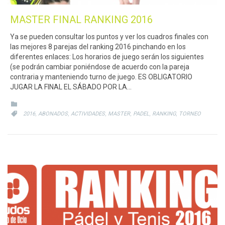
MASTER FINAL RANKING 2016
Ya se pueden consultar los puntos y ver los cuadros finales con
las mejores 8 parejas del ranking 2016 pinchando en los
diferentes enlaces: Los horarios de juego serán los siguientes
(se podrán cambiar poniéndose de acuerdo con la pareja
contraria y manteniendo turno de juego. ES OBLIGATORIO
JUGAR LA FINAL EL SÁBADO POR LA…
CATEGORY

CATEGORY
,
,
,
,
,
,

2016
ABONADOS
ACTIVIDADES
MASTER
PADEL
RANKING
TORNEO