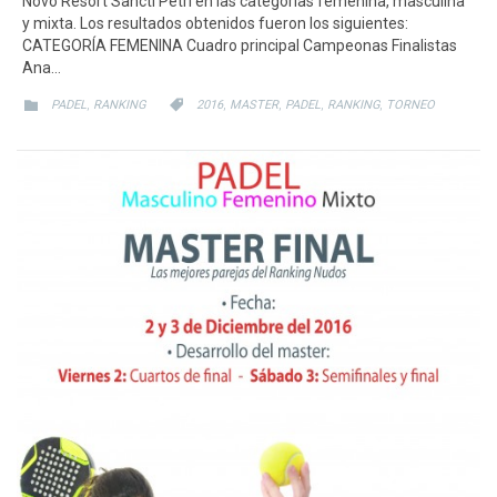
Novo Resort Sancti Petri en las categorías femenina, masculina
y mixta. Los resultados obtenidos fueron los siguientes:
CATEGORÍA FEMENINA Cuadro principal Campeonas Finalistas
Ana…
CATEGORY
CATEGORY
,
,
,
,
,


PADEL
RANKING
2016
MASTER
PADEL
RANKING
TORNEO