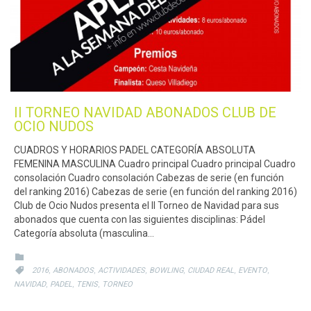
II TORNEO NAVIDAD ABONADOS CLUB DE
OCIO NUDOS
CUADROS Y HORARIOS PADEL CATEGORÍA ABSOLUTA
FEMENINA MASCULINA Cuadro principal Cuadro principal Cuadro
consolación Cuadro consolación Cabezas de serie (en función
del ranking 2016) Cabezas de serie (en función del ranking 2016)
Club de Ocio Nudos presenta el II Torneo de Navidad para sus
abonados que cuenta con las siguientes disciplinas: Pádel
Categoría absoluta (masculina…
CATEGORY

CATEGORY
,
,
,
,
,
,

2016
ABONADOS
ACTIVIDADES
BOWLING
CIUDAD REAL
EVENTO
,
,
,
NAVIDAD
PADEL
TENIS
TORNEO