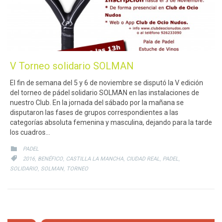
V Torneo solidario SOLMAN
El fin de semana del 5 y 6 de noviembre se disputó la V edición
del torneo de pádel solidario SOLMAN en las instalaciones de
nuestro Club. En la jornada del sábado por la mañana se
disputaron las fases de grupos correspondientes a las
categorías absoluta femenina y masculina, dejando para la tarde
los cuadros…
CATEGORY

PADEL
CATEGORY
,
,
,
,
,

2016
BENÉFICO
CASTILLA LA MANCHA
CIUDAD REAL
PADEL
,
,
SOLIDARIO
SOLMAN
TORNEO