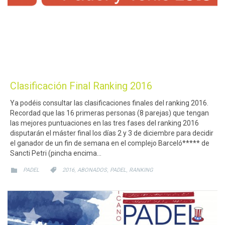
Clasificación Final Ranking 2016
Ya podéis consultar las clasificaciones finales del ranking 2016.
Recordad que las 16 primeras personas (8 parejas) que tengan
las mejores puntuaciones en las tres fases del ranking 2016
disputarán el máster final los días 2 y 3 de diciembre para decidir
el ganador de un fin de semana en el complejo Barceló***** de
Sancti Petri (pincha encima…
CATEGORY
CATEGORY
,
,
,


PADEL
2016
ABONADOS
PADEL
RANKING