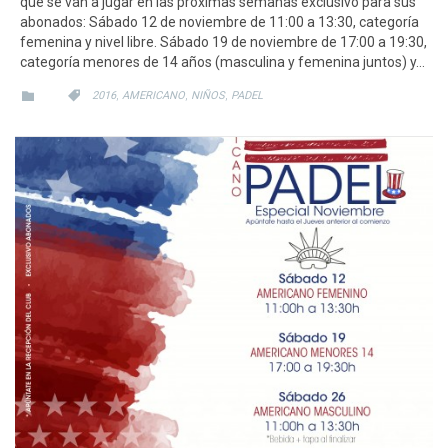
que se van a jugar en las próximas semanas exclusivo para sus
abonados: Sábado 12 de noviembre de 11:00 a 13:30, categoría
femenina y nivel libre. Sábado 19 de noviembre de 17:00 a 19:30,
categoría menores de 14 años (masculina y femenina juntos) y…
CATEGORY
CATEGORY
,
,
,


2016
AMERICANO
NIÑOS
PADEL