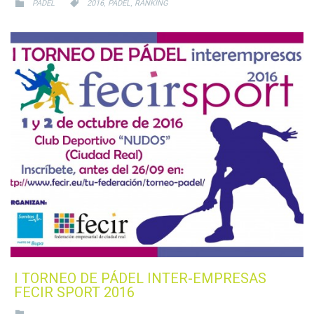
CATEGORY
CATEGORY
,
,


PADEL
2016
PADEL
RANKING
I TORNEO DE PÁDEL INTER-EMPRESAS
FECIR SPORT 2016
CATEGORY
