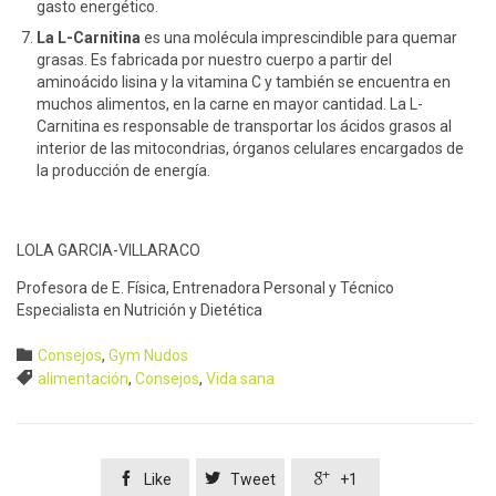
gasto energético.
La L-Carnitina
es una molécula imprescindible para quemar
grasas. Es fabricada por nuestro cuerpo a partir del
aminoácido lisina y la vitamina C y también se encuentra en
muchos alimentos, en la carne en mayor cantidad. La L-
Carnitina es responsable de transportar los ácidos grasos al
interior de las mitocondrias, órganos celulares encargados de
la producción de energía.
LOLA GARCIA-VILLARACO
Profesora de E. Física, Entrenadora Personal y Técnico
Especialista en Nutrición y Dietética
Category

Consejos
,
Gym Nudos
Tags

alimentación
,
Consejos
,
Vida sana



Like
Tweet
+1