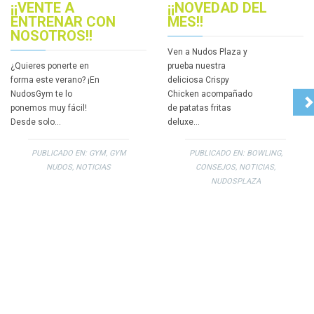
¡¡VENTE A
¡¡NOVEDAD DEL
ENTRENAR CON
MES!!
NOSOTROS!!
Ven a Nudos Plaza y
¿Quieres ponerte en
prueba nuestra
forma este verano? ¡En
deliciosa Crispy
NudosGym te lo
Chicken acompañado
ponemos muy fácil!
de patatas fritas
Desde solo…
deluxe…
PUBLICADO EN:
GYM
,
GYM
PUBLICADO EN:
BOWLING
,
NUDOS
,
NOTICIAS
CONSEJOS
,
NOTICIAS
,
NUDOSPLAZA