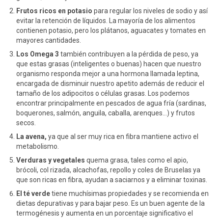
Frutos ricos en potasio
para regular los niveles de sodio y así
evitar la retención de líquidos. La mayoría de los alimentos
contienen potasio, pero los plátanos, aguacates y tomates en
mayores cantidades.
Los Omega 3
también contribuyen a la pérdida de peso, ya
que estas grasas (inteligentes o buenas) hacen que nuestro
organismo responda mejor a una hormona llamada leptina,
encargada de disminuir nuestro apetito además de reducir el
tamaño de los adipocitos o células grasas. Los podemos
encontrar principalmente en pescados de agua fría (sardinas,
boquerones, salmón, anguila, caballa, arenques…) y frutos
secos.
La avena,
ya que al ser muy rica en fibra mantiene activo el
metabolismo.
Verduras y vegetales
quema grasa, tales como el apio,
brócoli, col rizada, alcachofas, repollo y coles de Bruselas ya
que son ricas en fibra, ayudan a saciarnos y a eliminar toxinas.
El té verde
tiene muchísimas propiedades y se recomienda en
dietas depurativas y para bajar peso. Es un buen agente de la
termogénesis y aumenta en un porcentaje significativo el