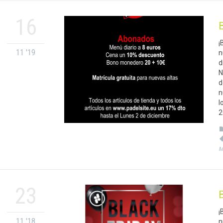
16
B
¡
11 '19
n
d
N
d
n
l
2
M
23
B
¡
11 '18
n