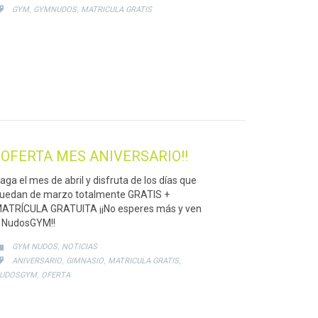
CATEGORY
,
,

GYM
GYMNUDOS
MATRICULA GRATIS
¡¡OFERTA MES ANIVERSARIO!!
aga el mes de abril y disfruta de los días que
uedan de marzo totalmente GRATIS +
ATRÍCULA GRATUITA ¡¡No esperes más y ven
 NudosGYM!!
CATEGORY
,

GYM NUDOS
NOTICIAS
CATEGORY
,
,
,

ANIVERSARIO
GIMNASIO
MATRICULA GRATIS
,
UDOSGYM
OFERTA