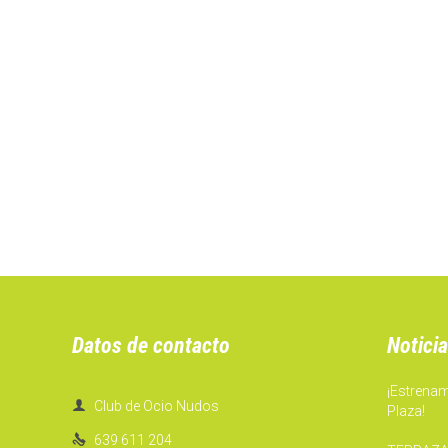
Datos de contacto
Noticia
¡Estrena

Club de Ocio Nudos
Plaza!

639 611 204