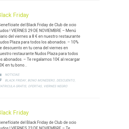
lack Friday
Benefíciate del Black Friday de Club de ocio
udos ! VIERNES 29 DE NOVIEMBRE – Menú
iario del viernes a 8 € en nuestro restaurante
udos Plaza para todos los abonados. – 10%
e descuento en tu cena del viernes en
uestro restaurante Nudos Plaza para todos
os abonados. – Te regalamos 10€ al recargar
0€ en tu bono…
CATEGORY

NOTICIAS
CATEGORY
,
,
,

BLACK FRIDAY
BONO MONEDERO
DESCUENTO
,
,
ATRICULA GRATIS
OFERTAS
VIERNES NEGRO
lack Friday
Benefíciate del Black Friday de Club de ocio
udos ! VIERNES 23 DE NOVIEMBRE – Te