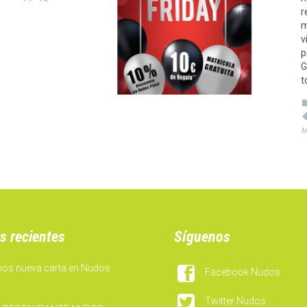
r
m
v
p
G
t
M
s recientes
Síguenos
mos nueva carta en Nudos

Facebook Nudos

Twitter Nudos