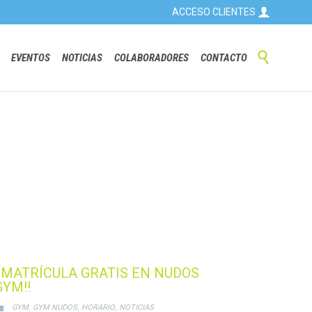

ACCESO CLIENTES
Skip

EVENTOS
NOTICIAS
COLABORADORES
CONTACTO
to
content
¡¡MATRÍCULA GRATIS EN NUDOS
GYM!!
CATEGORY
,
,
,

GYM
GYM NUDOS
HORARIO
NOTICIAS