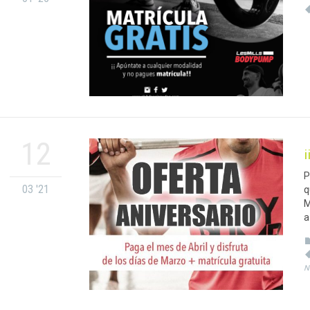
12
P
03 '21
q
M
a
N