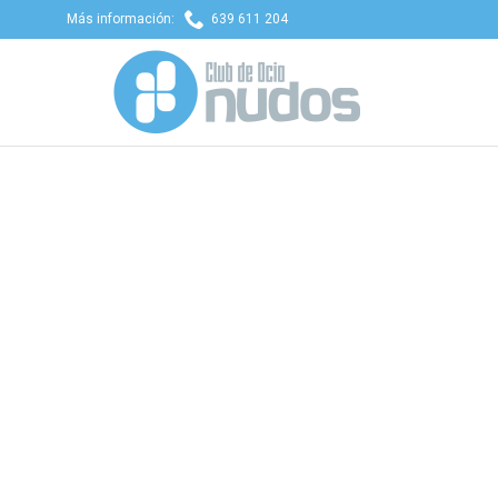

Más información:
639 611 204