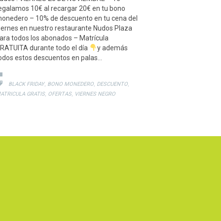
egalamos 10€ al recargar 20€ en tu bono
onedero – 10% de descuento en tu cena del
iernes en nuestro restaurante Nudos Plaza
ara todos los abonados – Matrícula
RATUITA durante todo el día
y además
odos estos descuentos en palas…
CATEGORY

CATEGORY
,
,
,

BLACK FRIDAY
BONO MONEDERO
DESCUENTO
,
,
ATRICULA GRATIS
OFERTAS
VIERNES NEGRO