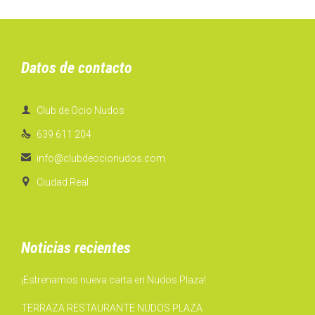
Datos de contacto

Club de Ocio Nudos

639 611 204

info@clubdeocionudos.com

Ciudad Real
Noticias recientes
¡Estrenamos nueva carta en Nudos Plaza!
TERRAZA RESTAURANTE NUDOS PLAZA