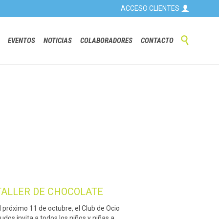

ACCESO CLIENTES
Skip

EVENTOS
NOTICIAS
COLABORADORES
CONTACTO
to
content
TALLER DE CHOCOLATE
l próximo 11 de octubre, el Club de Ocio
udos invita a todos los niños y niñas a