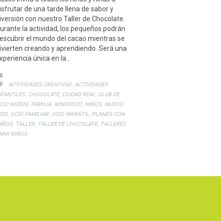
isfrutar de una tarde llena de sabor y
iversión con nuestro Taller de Chocolate.
urante la actividad, los pequeños podrán
escubrir el mundo del cacao mientras se
ivierten creando y aprendiendo. Será una
xperiencia única en la…
CATEGORY

CATEGORY
,

ACTIVIDADES CREATIVAS
ACTIVIDADES
,
,
,
NFANTILES
CHOCOLATE
CIUDAD REAL
CLUB DE
,
,
,
,
CIO NUDOS
FAMILIA
MINIDISCO
NIÑOS
NUDOS
,
,
,
IDS
OCIO FAMILIAR
OCIO INFANTIL
PLANES CON
,
,
,
IÑOS
TALLER
TALLER DE CHOCOLATE
TALLERES
ARA NIÑOS