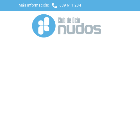

Más información:
639 611 204