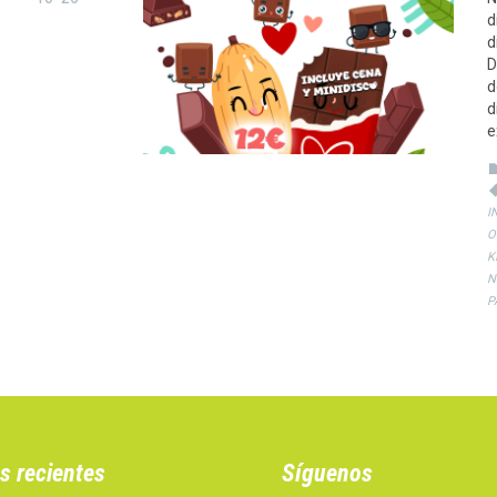
d
d
D
d
d
e
I
O
K
N
P
s recientes
Síguenos