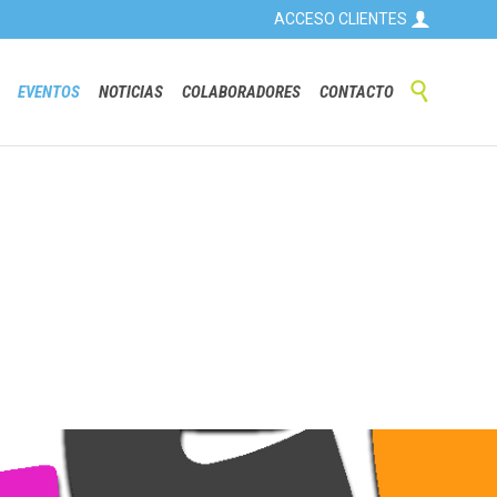

ACCESO CLIENTES
Skip

EVENTOS
NOTICIAS
COLABORADORES
CONTACTO
to
content