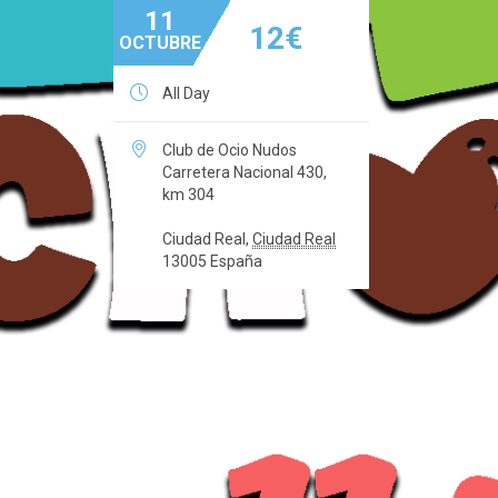
11
12€
OCTUBRE

All Day

Club de Ocio Nudos
Carretera Nacional 430,
km 304
Ciudad Real
,
Ciudad Real
13005
España