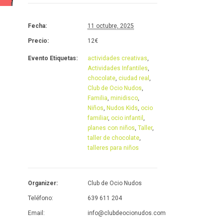
Fecha:
11 octubre, 2025
Precio:
12€
Evento Etiquetas:
actividades creativas
,
Actividades Infantiles
,
chocolate
,
ciudad real
,
Club de Ocio Nudos
,
Familia
,
minidisco
,
Niños
,
Nudos Kids
,
ocio
familiar
,
ocio infantil
,
planes con niños
,
Taller
,
taller de chocolate
,
talleres para niños
Organizer:
Club de Ocio Nudos
Teléfono:
639 611 204
Email:
info@clubdeocionudos.com