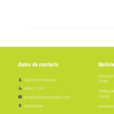
Datos de contacto
Noticia
¡Estrena

Club de Ocio Nudos
Plaza!

639 611 204
TERRAZA
PLAZA

info@clubdeocionudos.com

Ciudad Real
HORARIO