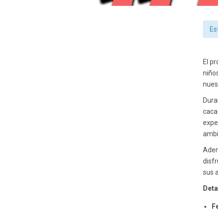
Es
El p
niños
nues
Dura
caca
expe
ambie
Adem
disf
sus 
Detal
F