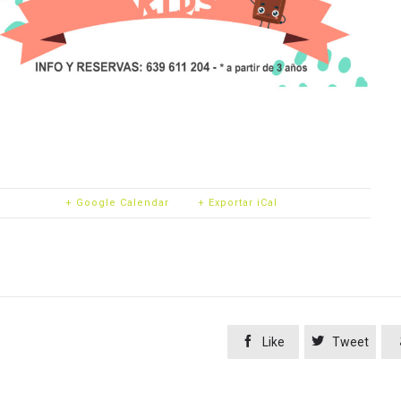
+ Google Calendar
+ Exportar iCal


Like
Tweet