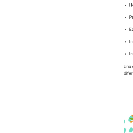
H
P
E
In
I
Una 
dife