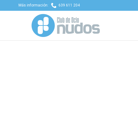

Más información:
639 611 204