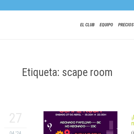
EL CLUB
EQUIPO
PRECIOS
Etiqueta: scape room
27
04 '24
Ú