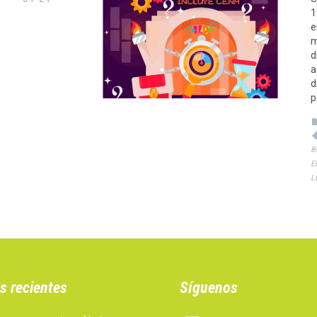
1
e
m
d
a
d
p
B
E
L
s recientes
Síguenos