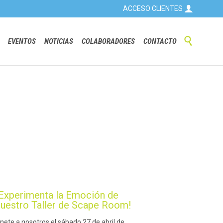

ACCESO CLIENTES
Skip

EVENTOS
NOTICIAS
COLABORADORES
CONTACTO
to
content
¡Experimenta la Emoción de
nuestro Taller de Scape Room!
nete a nosotros el sábado 27 de abril de