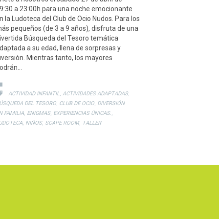
9:30 a 23:00h para una noche emocionante
n la Ludoteca del Club de Ocio Nudos. Para los
ás pequeños (de 3 a 9 años), disfruta de una
ivertida Búsqueda del Tesoro temática
daptada a su edad, llena de sorpresas y
iversión. Mientras tanto, los mayores
odrán…
CATEGORY

CATEGORY
,
,

ACTIVIDAD INFANTIL
ACTIVIDADES ADAPTADAS
,
,
ÚSQUEDA DEL TESORO
CLUB DE OCIO
DIVERSIÓN
,
,
,
N FAMILIA
ENIGMAS
EXPERIENCIAS ÚNICAS.
,
,
,
UDOTECA
NIÑOS
SCAPE ROOM
TALLER