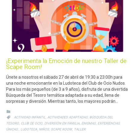
¡Experimenta la Emoción de nuestro Taller de
Scape Room!
Únete a nosotros el sábado 27 de abril de 19:30 a 23:00h para
una noche emocionante en la Ludoteca del Club de Ocio Nudos.
Para los más pequeños (de 3 a 9 años), disfruta de una divertida
Búsqueda del Tesoro temática adaptada a su edad, llena de
sorpresas y diversión. Mientras tanto, los mayores podrán…
CATEGORY

CATEGORY
,
,

ACTIVIDAD INFANTIL
ACTIVIDADES ADAPTADAS
BÚSQUEDA DEL
,
,
,
,
TESORO
CLUB DE OCIO
DIVERSIÓN EN FAMILIA
ENIGMAS
EXPERIENCIAS
,
,
,
,
ÚNICAS.
LUDOTECA
NIÑOS
SCAPE ROOM
TALLER