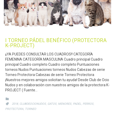
I TORNEO PÁDEL BENÉFICO (PROTECTORA
K-PROJECT)
¡¡YA PUEDES CONSULTAR LOS CUADROS!! CATEGORÍA
FEMENINA CATEGORÍA MASCULINA Cuadro principal Cuadro
principal Cuadro completo Cuadro completo Puntuaciones
torneos Nudos Puntuaciones torneos Nudos Cabezas de serie
Torneo Protectora Cabezas de serie Torneo Protectora
¡Nuestros mejores amigos solicitan tu ayuda! Desde Club de Ocio
Nudos y en colaboración con nuestros amigos de la protectora K-
PROJECT ( Fuente…
CATEGORY

CATEGORY
,
,
,
,
,
,

2018
CLUBDEOCIONUDOS
GATOS
MENORES
PADEL
PERROS
,
PROTECTORA
TORNEO