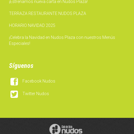
¡Estrenamos nueva carta en Nudos Plaza!
TERRAZA RESTAURANTE NUDOS PLAZA
HORARIO NAVIDAD 2025
¡Celebra la Navidad en Nudos Plaza con nuestros Menús
Especiales!
Síguenos

Facebook Nudos

Twitter Nudos