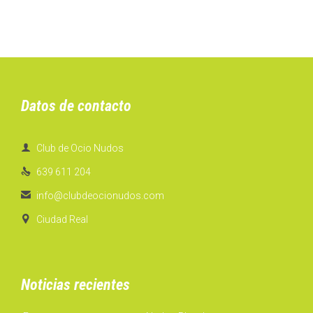
Datos de contacto

Club de Ocio Nudos

639 611 204

info@clubdeocionudos.com

Ciudad Real
Noticias recientes