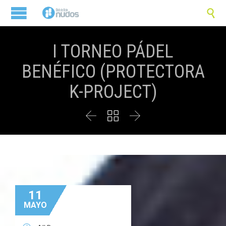

I TORNEO PÁDEL
BENÉFICO (PROTECTORA
K-PROJECT)



11
MAYO