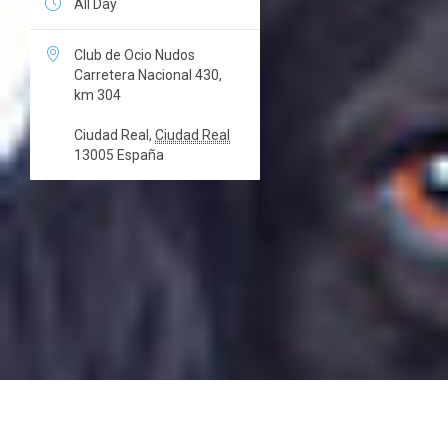

All Day

Club de Ocio Nudos
Carretera Nacional 430,
km 304
Ciudad Real
,
Ciudad Real
13005
España