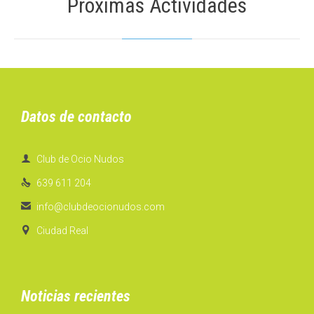
Próximas Actividades
Datos de contacto

Club de Ocio Nudos

639 611 204

info@clubdeocionudos.com

Ciudad Real
Noticias recientes