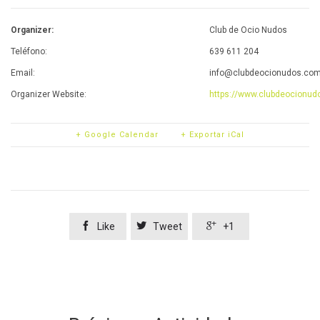
Organizer:
Club de Ocio Nudos
Teléfono:
639 611 204
Email:
info@clubdeocionudos.co
Organizer Website:
https://www.clubdeocionud
+ Google Calendar
+ Exportar iCal



Like
Tweet
+1