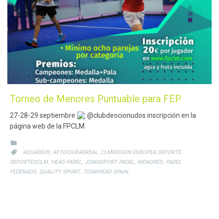
Torneo de Menores Puntuable para FEP
27-28-29 septiembre
@clubdeocionudos inscripción en la
página web de la FPCLM
CATEGORY

CATEGORY
,
,
,

AQUADEUS
AYTOCIUDADREAL
CLMREGION EUROPEA DEPORTE
,
,
,
,
DEPORTESCLM
HEAD PADEL
JOMASPORT PADEL
MENORES
PADEL
,
,
FEDERADO
QUALITY SPORT
TEAMHEAD SPAIN