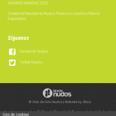
HORARIO NAVIDAD 2025
¡Celebra la Navidad en Nudos Plaza con nuestros Menús
Especiales!
Síguenos

Facebook Nudos

Twitter Nudos
© Club de Ocio Nudos | Website by: Ático
Condiciones Legales
|
Política de Privacidad
|
Registro de Actividades de
Uso de cookies