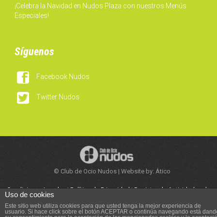
¡Celebra la Navidad en Nudos Plaza con nuestros Menús
Especiales!
Síguenos

Facebook Nudos

Twitter Nudos
© Club de Ocio Nudos | Website by: Ático
Condiciones Legales
|
Política de Privacidad
|
Registro de Actividades de
Uso de cookies
Tratamiento
|
Trabaja con Nosotros
Este sitio web utiliza cookies para que usted tenga la mejor experiencia de
usuario. Si hace click sobre el botón ACEPTAR o continúa navegando está dand