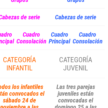
Cabezas de serie
Cabezas de serie
uadro
Cuadro
Cuadro
Cuadro
ncipal
Consolación
Principal
Consolación
CATEGORÍA
CATEGORÍA
INFANTIL
JUVENIL
odos los infantiles
Las tres parejas
tán convocados el
juveniles están
sábado 24 de
convocadas el
noviembre a las
domingo 25 a las