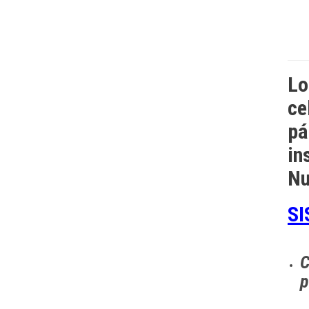
Lo
ce
pá
in
Nu
SI
C
p