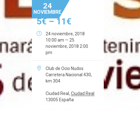
24
NOVIEMBRE
5€ – 11€

24 noviembre, 2018
10:00 am — 25
noviembre, 2018 2:00
pm

Club de Ocio Nudos
Carretera Nacional 430,
km 304
Ciudad Real
,
Ciudad Real
13005
España