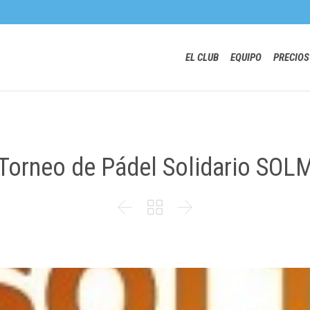
EL CLUB
EQUIPO
PRECIOS
 Torneo de Pádel Solidario SO


