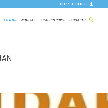

ACCESO CLIENTES
Skip

EVENTOS
NOTICIAS
COLABORADORES
CONTACTO
to
content
LMAN