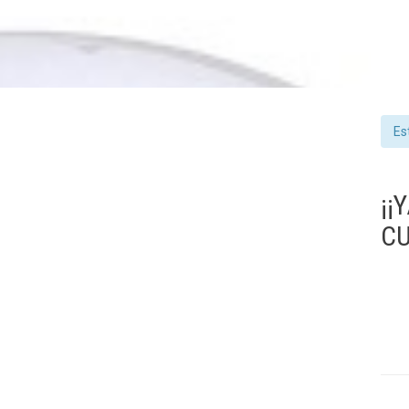
Es
¡¡
CU