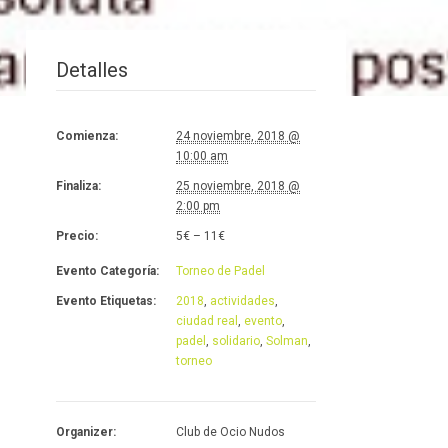
Detalles
Comienza:
24 noviembre, 2018 @
10:00 am
Finaliza:
25 noviembre, 2018 @
2:00 pm
Precio:
5€ – 11€
Evento Categoría:
Torneo de Padel
Evento Etiquetas:
2018
,
actividades
,
ciudad real
,
evento
,
padel
,
solidario
,
Solman
,
torneo
Organizer:
Club de Ocio Nudos