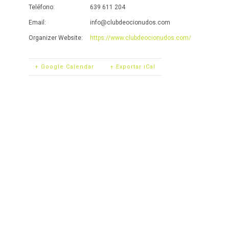
Teléfono:
639 611 204
Email:
info@clubdeocionudos.com
Organizer Website:
https://www.clubdeocionudos.com/
+ Google Calendar
+ Exportar iCal