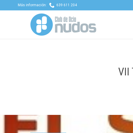

Más información:
639 611 204
VII