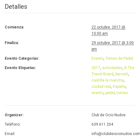
Detalles
Comienza:
22 octubre, 2017 @
10:00 am
Finaliza:
29 octubre, 2017 @ 3:00
pm
Evento Categorías:
Evento
,
Torneo de Padel
Evento Etiquetas:
2017
,
actividades
,
B The
Travel Brand
,
barceló
,
castilla la mancha
,
ciudad real
,
España
,
evento
,
padel
,
torneo
Organizer:
Club de Ocio Nudos
Teléfono:
639 611 204
Email:
info@clubdeocionudos.co