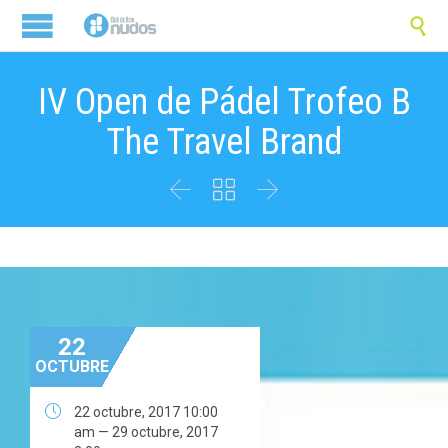

IV Open de Pádel Trofeo B
The Travel Brand



22
OCTUBRE

22 octubre, 2017 10:00
am — 29 octubre, 2017