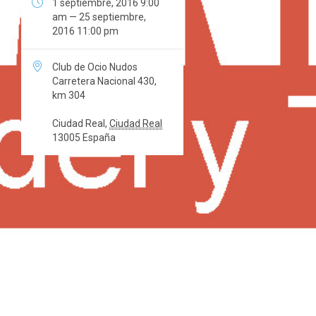

1 septiembre, 2016 9:00
am — 25 septiembre,
2016 11:00 pm

Club de Ocio Nudos
Carretera Nacional 430,
km 304
Ciudad Real
,
Ciudad Real
13005
España