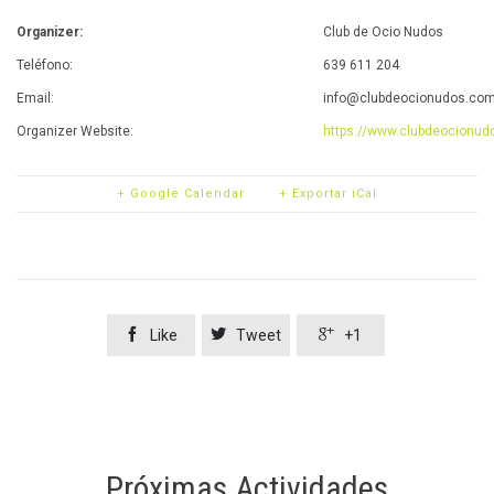
Organizer:
Club de Ocio Nudos
Teléfono:
639 611 204
Email:
info@clubdeocionudos.co
Organizer Website:
https://www.clubdeocionud
+ Google Calendar
+ Exportar iCal



Like
Tweet
+1
Próximas Actividades