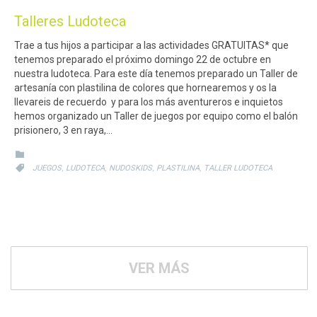
Talleres Ludoteca
Trae a tus hijos a participar a las actividades GRATUITAS* que
tenemos preparado el próximo domingo 22 de octubre en
nuestra ludoteca. Para este día tenemos preparado un Taller de
artesanía con plastilina de colores que hornearemos y os la
llevareis de recuerdo y para los más aventureros e inquietos
hemos organizado un Taller de juegos por equipo como el balón
prisionero, 3 en raya,…
CATEGORY

CATEGORY
,
,
,
,

JUEGOS
LUDOTECA
NUDOSKIDS
PLASTILINA
TALLER LUDOTECA
VER MÁS