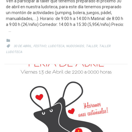
Ven a participar al taller que tenemos preparado el próximo 30
de abril en nuestra ludoteca, para este día tenemos preparado
un montón de actividades (jumping, bolera, juegos, pádel,
manualidades, …). Horario: de 9:00 h a 14:00 h Matinal: de 8:00 h
a 9:00 h (2€/niño) Comedor: 14:00 h a 15:30 (5,95€/niño) Precio:
…
CATEGORY

CATEGORY
,
,
,
,
,

30 DE ABRIL
FESTIVO
LUDOTECA
NUDOSKIDS
TALLER
TALLER
LUDOTECA