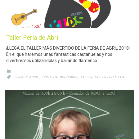
Taller Feria de Abril
¡LLEGA EL TALLER MÁS DIVERTIDO DE LA FERIA DE ABRIL 2018!
En el que haremos unas fantásticas castañuelas y nos
divertiremos utilizándolas y bailando flamenco
CATEGORY

CATEGORY
,
,
,
,

FERIA DE ABRIL
LUDOTECA
NUDOSKIDS
TALLER
TALLER LUDOTECA