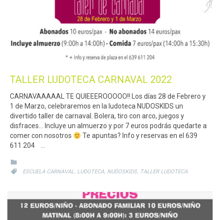
TALLER LUDOTECA CARNAVAL 2022
CARNAVAAAAAL TE QUIEEEROOOOO!! Los días 28 de Febrero y
1 de Marzo, celebraremos en la ludoteca NUDOSKIDS un
divertido taller de carnaval. Bolera, tiro con arco, juegos y
disfraces… Incluye un almuerzo y por 7 euros podrás quedarte a
comer con nosotros
Te apuntas? Info y reservas en el 639
611 204 …
CATEGORY

CATEGORY
,
,
,

ESCUELA CARNAVAL
LUDOTECA
NUDOSKIDS
TALLER LUDOTECA