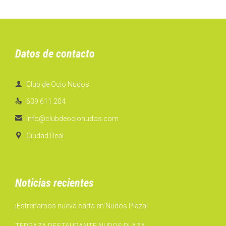
Datos de contacto

Club de Ocio Nudos

639 611 204

info@clubdeocionudos.com

Ciudad Real
Noticias recientes
¡Estrenamos nueva carta en Nudos Plaza!