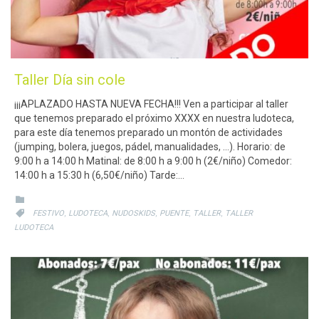
Taller Día sin cole
¡¡¡APLAZADO HASTA NUEVA FECHA!!! Ven a participar al taller
que tenemos preparado el próximo XXXX en nuestra ludoteca,
para este día tenemos preparado un montón de actividades
(jumping, bolera, juegos, pádel, manualidades, …). Horario: de
9:00 h a 14:00 h Matinal: de 8:00 h a 9:00 h (2€/niño) Comedor:
14:00 h a 15:30 h (6,50€/niño) Tarde:…
CATEGORY

CATEGORY
,
,
,
,
,

FESTIVO
LUDOTECA
NUDOSKIDS
PUENTE
TALLER
TALLER
LUDOTECA