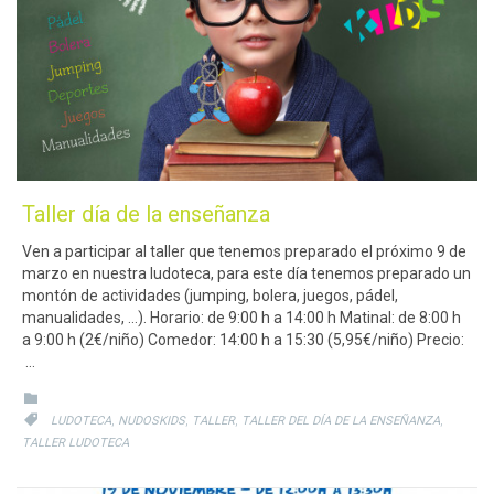
Taller día de la enseñanza
Ven a participar al taller que tenemos preparado el próximo 9 de
marzo en nuestra ludoteca, para este día tenemos preparado un
montón de actividades (jumping, bolera, juegos, pádel,
manualidades, …). Horario: de 9:00 h a 14:00 h Matinal: de 8:00 h
a 9:00 h (2€/niño) Comedor: 14:00 h a 15:30 (5,95€/niño) Precio:
…
CATEGORY

CATEGORY
,
,
,
,

LUDOTECA
NUDOSKIDS
TALLER
TALLER DEL DÍA DE LA ENSEÑANZA
TALLER LUDOTECA