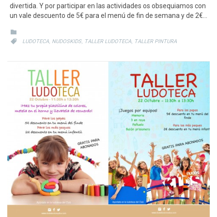
divertida. Y por participar en las actividades os obsequiamos con
un vale descuento de 5€ para el menú de fin de semana y de 2€…
CATEGORY

CATEGORY
,
,
,

LUDOTECA
NUDOSKIDS
TALLER LUDOTECA
TALLER PINTURA