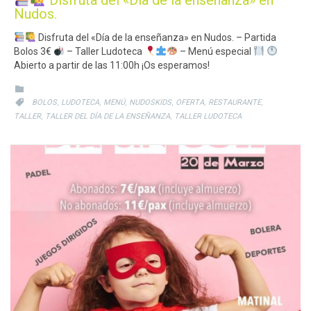
Disfruta del «Día de la enseñanza» en
Nudos.
Disfruta del «Día de la enseñanza» en Nudos. – Partida
Bolos 3€
– Taller Ludoteca
– Menú especial
Abierto a partir de las 11:00h ¡Os esperamos!
CATEGORY

CATEGORY
,
,
,
,
,
,

BOLOS
LUDOTECA
MENÚ
NUDOSKIDS
OFERTA
RESTAURANTE
,
,
TALLER
TALLER DEL DÍA DE LA ENSEÑANZA
TALLER LUDOTECA