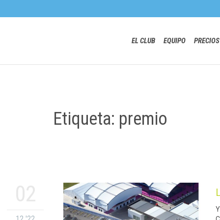
EL CLUB
EQUIPO
PRECIOS
Etiqueta: premio
02
Y
12 '22
C