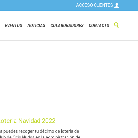

ACCESO CLIENTES
Skip

EVENTOS
NOTICIAS
COLABORADORES
CONTACTO
to
content
Loteria Navidad 2022
a puedes recoger tu décimo de loteria de
lub de Ocio Nudos en la administración de