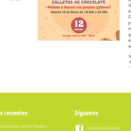
d
e
C
p
m
g
s
a
T
s recientes
Síguenos
mos nueva carta en Nudos

Facebook Nudos