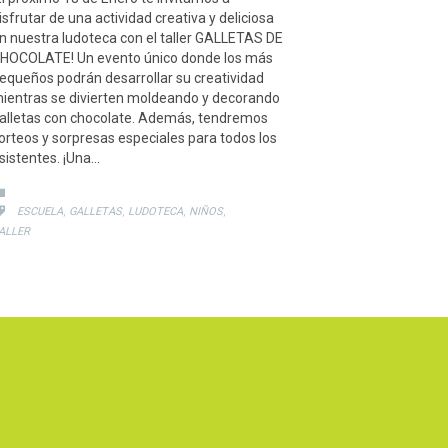
isfrutar de una actividad creativa y deliciosa
n nuestra ludoteca con el taller GALLETAS DE
HOCOLATE! Un evento único donde los más
equeños podrán desarrollar su creatividad
ientras se divierten moldeando y decorando
alletas con chocolate. Además, tendremos
orteos y sorpresas especiales para todos los
sistentes. ¡Una…
CATEGORY

CATEGORY
,
,
,
,

ESCUELA
GALLETAS
LUDOTECA
NIÑOS
ALLER