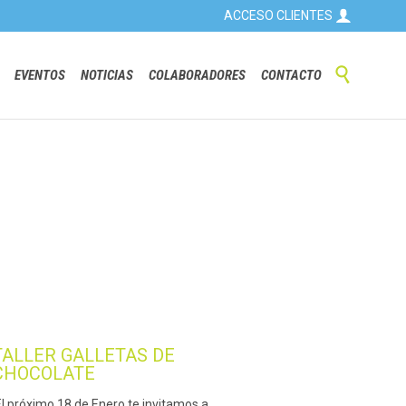

ACCESO CLIENTES
Skip

EVENTOS
NOTICIAS
COLABORADORES
CONTACTO
to
content
TALLER GALLETAS DE
CHOCOLATE
El próximo 18 de Enero te invitamos a