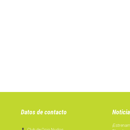
Datos de contacto
Noticia
¡Estrena

Club de Ocio Nudos