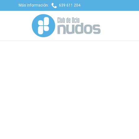

Más información:
639 611 204