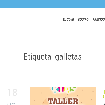
EL CLUB
EQUIPO
PRECIOS
Etiqueta: galletas
18
01 '25
¡