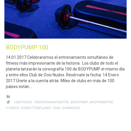
BODYPUMP 100
14.01.2017 Celebraremos el entrenamiento simultáneo de
fitness más impresionante de la historia Los clubs de todo el
planeta lanzarán la coreografía 100 de BODYPUMP el mismo día
y entre ellos Club de Ocio Nudos. Resérvate la fecha: 14 Enero
2017 Únete a la cuenta atrás. Miles de clubs en más de 100
países están…
CATEGORY

CATEGORY
,
,
,
,

100STRONG
100VECESMÁSFUERTES
BODYPUMP
BODYPUMP100
,
,
,
FITNESS
FORAFITTERPLANET
GYM
GYMNUDOS