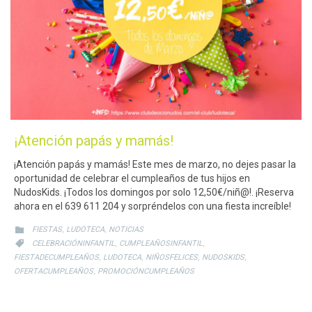
¡Atención papás y mamás!
¡Atención papás y mamás! Este mes de marzo, no dejes pasar la
oportunidad de celebrar el cumpleaños de tus hijos en
NudosKids. ¡Todos los domingos por solo 12,50€/niñ@!. ¡Reserva
ahora en el 639 611 204 y sorpréndelos con una fiesta increíble!
CATEGORY
,
,

FIESTAS
LUDOTECA
NOTICIAS
CATEGORY
,
,

CELEBRACIÓNINFANTIL
CUMPLEAÑOSINFANTIL
,
,
,
,
FIESTADECUMPLEAÑOS
LUDOTECA
NIÑOSFELICES
NUDOSKIDS
,
OFERTACUMPLEAÑOS
PROMOCIÓNCUMPLEAÑOS