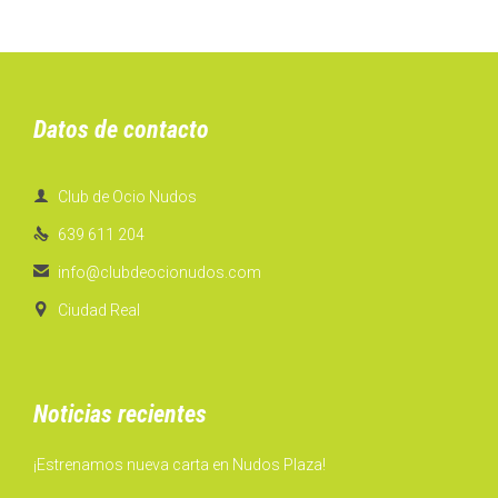
Datos de contacto

Club de Ocio Nudos

639 611 204

info@clubdeocionudos.com

Ciudad Real
Noticias recientes
¡Estrenamos nueva carta en Nudos Plaza!