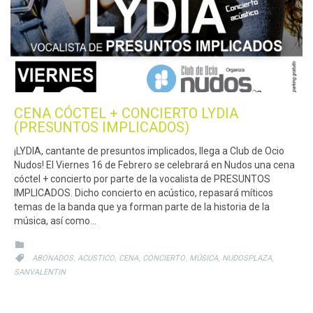
CENA CÓCTEL + CONCIERTO LYDIA
(PRESUNTOS IMPLICADOS)
¡LYDIA, cantante de presuntos implicados, llega a Club de Ocio
Nudos! El Viernes 16 de Febrero se celebrará en Nudos una cena
cóctel + concierto por parte de la vocalista de PRESUNTOS
IMPLICADOS. Dicho concierto en acústico, repasará míticos
temas de la banda que ya forman parte de la historia de la
música, así como…
CATEGORY

CATEGORY
,
,
,
,
,
,

ABONADOS
ACUSTICO
CENA
CONCIERTO
MÚSICA
NUDOSPLAZA
SANVALENTIN