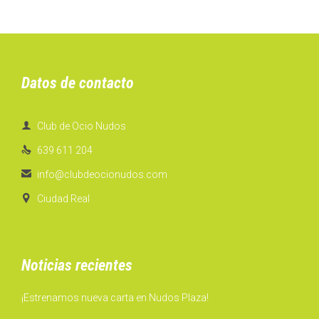
Datos de contacto

Club de Ocio Nudos

639 611 204

info@clubdeocionudos.com

Ciudad Real
Noticias recientes
¡Estrenamos nueva carta en Nudos Plaza!