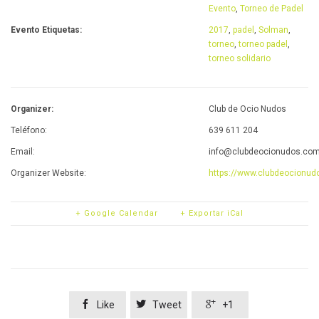
Evento
,
Torneo de Padel
Evento Etiquetas:
2017
,
padel
,
Solman
,
torneo
,
torneo padel
,
torneo solidario
Organizer:
Club de Ocio Nudos
Teléfono:
639 611 204
Email:
info@clubdeocionudos.co
Organizer Website:
https://www.clubdeocionud
+ Google Calendar
+ Exportar iCal



Like
Tweet
+1