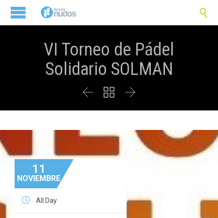

VI Torneo de Pádel
Solidario SOLMAN



11
NOVIEMBRE

All Day