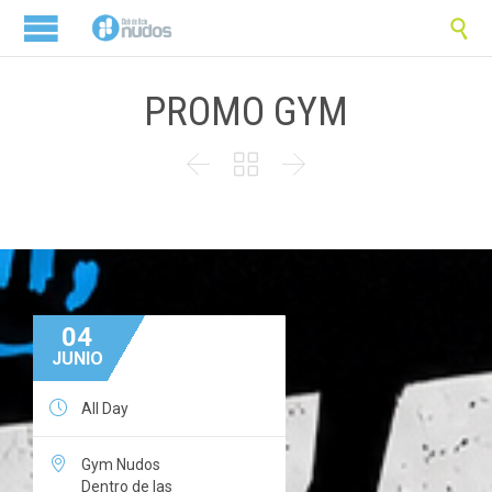

PROMO GYM



04
JUNIO

All Day

Gym Nudos
Dentro de las