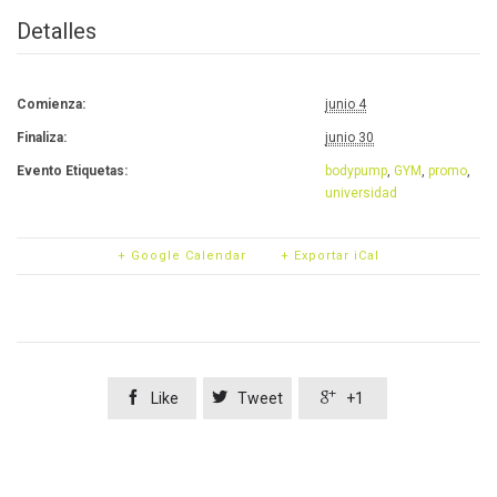
Detalles
Comienza:
junio 4
Finaliza:
junio 30
Evento Etiquetas:
bodypump
,
GYM
,
promo
,
universidad
+ Google Calendar
+ Exportar iCal



Like
Tweet
+1