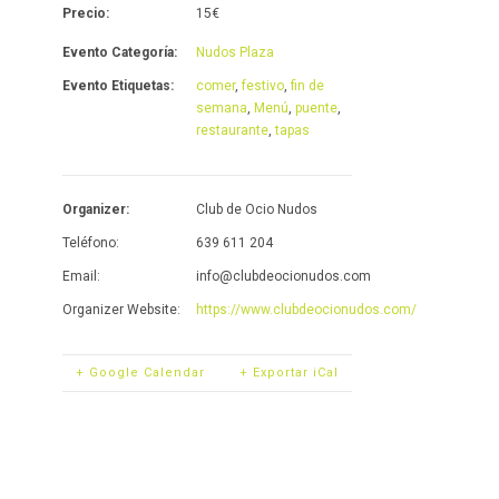
Precio:
15€
Evento Categoría:
Nudos Plaza
Evento Etiquetas:
comer
,
festivo
,
fin de
semana
,
Menú
,
puente
,
restaurante
,
tapas
Organizer:
Club de Ocio Nudos
Teléfono:
639 611 204
Email:
info@clubdeocionudos.com
Organizer Website:
https://www.clubdeocionudos.com/
+ Google Calendar
+ Exportar iCal