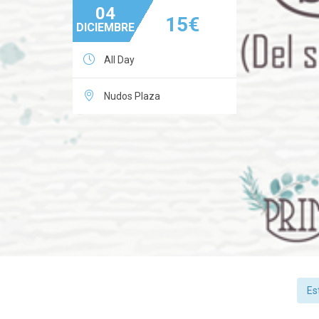
04
15€
DICIEMBRE

All Day

Nudos Plaza
Es