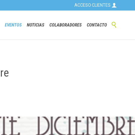

ACCESO CLIENTES
Skip

EVENTOS
NOTICIAS
COLABORADORES
CONTACTO
to
content
re