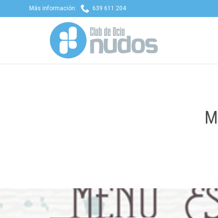

Más información:
639 611 204
M