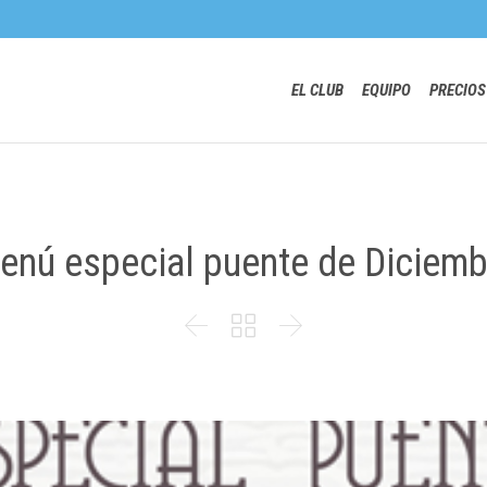
EL CLUB
EQUIPO
PRECIOS
enú especial puente de Diciemb


