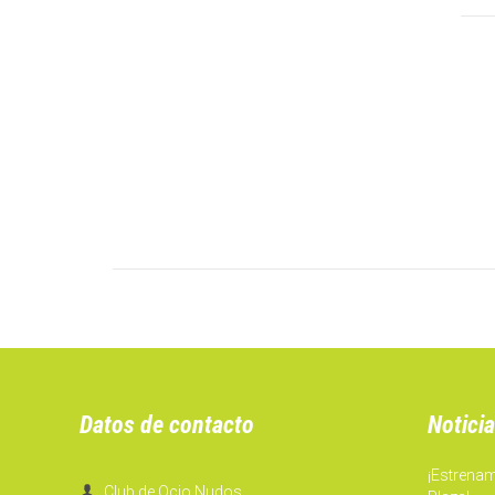
Datos de contacto
Noticia
¡Estrena

Club de Ocio Nudos