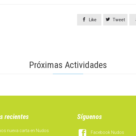


Like
Tweet
Próximas Actividades
s recientes
Síguenos
mos nueva carta en Nudos

Facebook Nudos