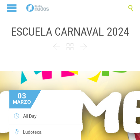

ESCUELA CARNAVAL 2024



03
MARZO

All Day

Ludoteca