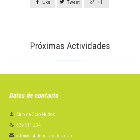



Like
Tweet
+1
Próximas Actividades
Datos de contacto

Club de Ocio Nudos

639 611 204

info@clubdeocionudos.com