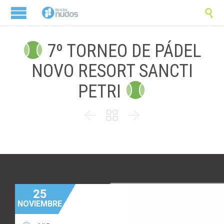

7º TORNEO DE PÁDEL
NOVO RESORT SANCTI
PETRI



25
NOVIEMBRE