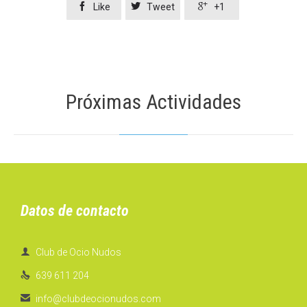



Like
Tweet
+1
Próximas Actividades
Datos de contacto

Club de Ocio Nudos

639 611 204

info@clubdeocionudos.com